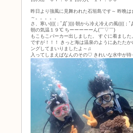
昨日より強風に見舞われた石垣島です～ 昨晩は
～。。。。。
さ、寒い((((；ﾟДﾟ)))) 朝から冷え冷えの風((((；ﾟДﾟ
朝の気温１９℃ ちーーーーーん(￣▽￣)
もこもこパーカー出しました。 すぐに着ました
ですが！！！ きっと海は温泉のようにあたたかいは
ングしてまいりましたよ～♫
入ってしまえばなんのその♡ きれいな水中が待っていま