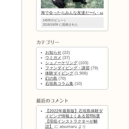
海で会ったらみんな友達だー(｡･ ω
145件のビュー
|
2018/10/09 に投稿された
カテゴリー
お知らせ
(22)
ウミガメ
(37)
シュノーケリング
(103)
ファンダイビング・講習
(79)
体験ダイビング
(1,906)
幻の島
(70)
石垣島コラム集
(10)
最近のコメント
【2022年最新版】石垣島体験ダ
イビング情報よくある質問6選
【現役インストラクターが解
説】
に
atsumaru
より