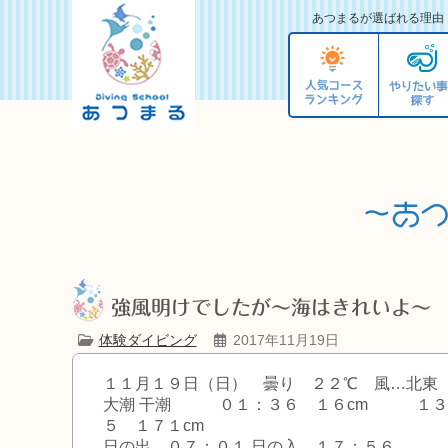
あつまるが選ばれる理由
強風明けでしたが～海はきれいよ～
体験ダイビング
2017年11月19日
１１月１９日（日） 曇り ２２℃ 風…北東
大潮 干潮 ０１：３６ １６cm １３：
５ １７１cm
日の出 ０７：０１ 日の入 １７：５６