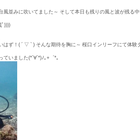
台風並みに吹いてました～ そして本日も残りの風と波が残る中
))))
。
ず！( ´ ▽ ` ) そんな期待を胸に～ 桜口インリーフにて体験
した(*´∀`*)ﾉ｡+゜*｡