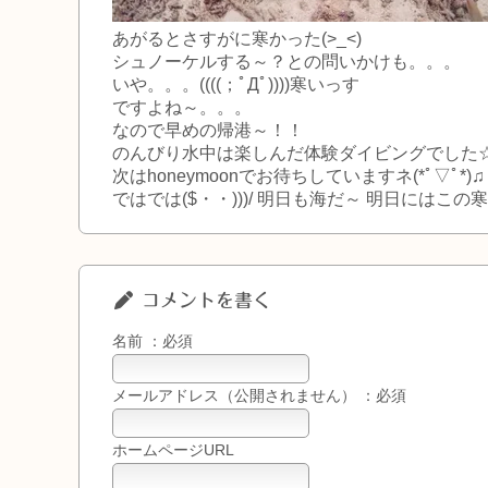
あがるとさすがに寒かった(>_<)
シュノーケルする～？との問いかけも。。。
いや。。。((((；ﾟДﾟ))))寒いっす
ですよね～。。。
なので早めの帰港～！！
のんびり水中は楽しんだ体験ダイビングでした
次はhoneymoonでお待ちしていますネ(*ﾟ▽ﾟ*)♫
ではでは($・・)))/ 明日も海だ～ 明日には
コメントを書く
名前 ：必須
メールアドレス（公開されません） ：必須
ホームページURL