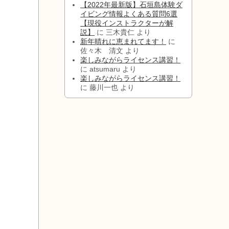
【2022年最新版】石垣島体験ダ
イビング情報よくある質問6選
【現役インストラクターが解
説】
に
三木貴仁
より
新年晴れに恵まれてます！
に
佐々木 清文
より
楽しみながらライセンス講習！
に
atsumaru
より
楽しみながらライセンス講習！
に
藤川一也
より