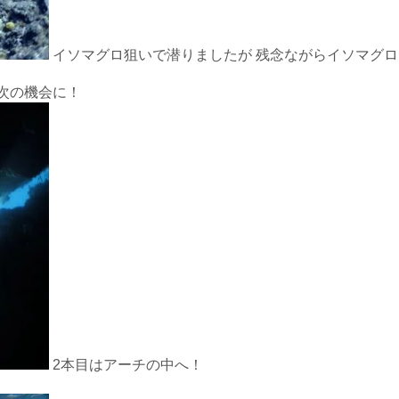
イソマグロ狙いで潜りましたが 残念ながらイソマグロ
次の機会に！
2本目はアーチの中へ！