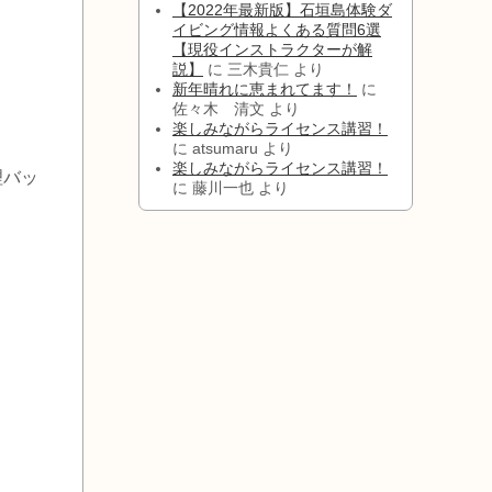
【2022年最新版】石垣島体験ダ
イビング情報よくある質問6選
【現役インストラクターが解
説】
に
三木貴仁
より
新年晴れに恵まれてます！
に
佐々木 清文
より
楽しみながらライセンス講習！
に
atsumaru
より
楽しみながらライセンス講習！
理バッ
に
藤川一也
より