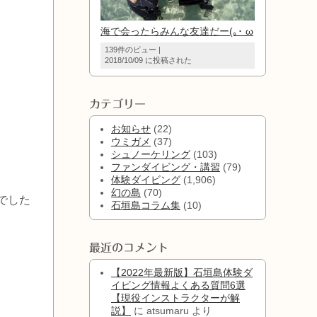
海で会ったらみんな友達だー(｡･ ω
139件のビュー
|
2018/10/09 に投稿された
カテゴリー
お知らせ
(22)
ウミガメ
(37)
シュノーケリング
(103)
ファンダイビング・講習
(79)
体験ダイビング
(1,906)
幻の島
(70)
でした
石垣島コラム集
(10)
最近のコメント
【2022年最新版】石垣島体験ダ
イビング情報よくある質問6選
【現役インストラクターが解
説】
に
atsumaru
より