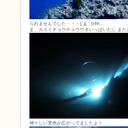
られませんでした・・・(;´д｀)ﾄﾎﾎ…
ま、カスミチョウチョウウオいっぱいだし また
神々しい景色が広がってましたよ！