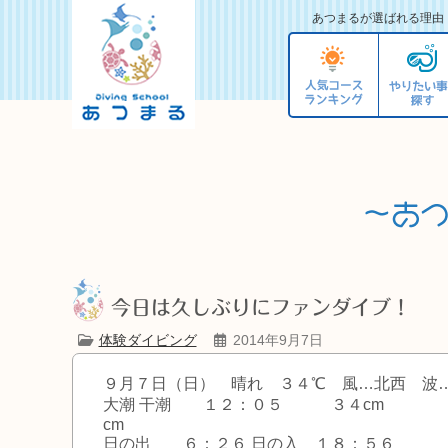
あつまるが選ばれる理由
今日は久しぶりにファンダイブ！
体験ダイビング
2014年9月7日
９月７日（日） 晴れ ３４℃ 風…北西 波…
大潮 干潮 １２：０５ ３４cm
cm
日の出 ６：２６ 日の入 １８：５６