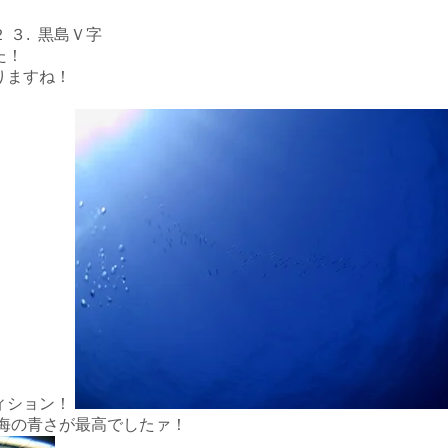
 ３. 黒島Ｖ字
た！
りますね！
ィション！
海の青さが最高でしたァ！