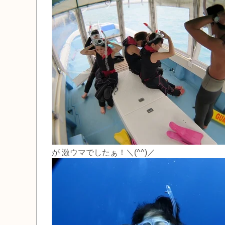
が 激ウマでしたぁ！＼(^^)／