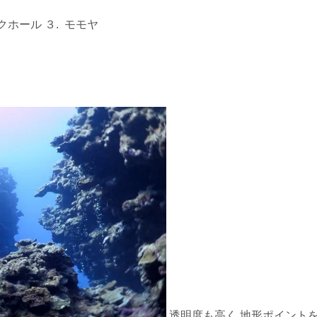
クホール ３. モモヤ
透明度も高く 地形ポイント