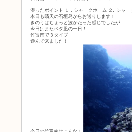
潜ったポイント １．シャークホーム ２. シャー
本日も晴天の石垣島からお送りします！
きのうはちょっと波がたった感じでしたが
今日はまたベタ凪の一日！
竹富南で３ダイブ
遊んで来ました！
今日の竹富南はこんな！