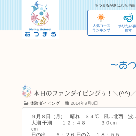
あつまるが選ばれる理由
本日のファンダイビングぅ！＼(^^)
体験ダイビング
2014年9月8日
９月８日（月） 晴れ ３４℃ 風…北西 波…
大潮 干潮 １２：４８ ３０cm
cm
日の出 ６：２６ 日の入 １８：５５