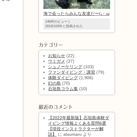
海で会ったらみんな友達だー(｡･ ω
146件のビュー
|
2018/10/09 に投稿された
カテゴリー
お知らせ
(22)
ウミガメ
(37)
シュノーケリング
(103)
ファンダイビング・講習
(79)
体験ダイビング
(1,906)
幻の島
(70)
石垣島コラム集
(10)
最近のコメント
【2022年最新版】石垣島体験ダ
イビング情報よくある質問6選
【現役インストラクターが解
説】
に
atsumaru
より