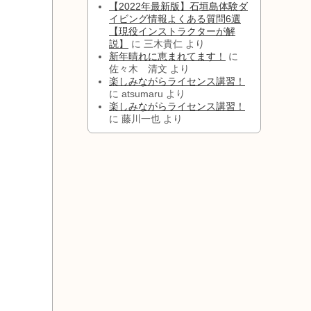
【2022年最新版】石垣島体験ダ
イビング情報よくある質問6選
【現役インストラクターが解
説】
に
三木貴仁
より
新年晴れに恵まれてます！
に
佐々木 清文
より
楽しみながらライセンス講習！
に
atsumaru
より
楽しみながらライセンス講習！
に
藤川一也
より