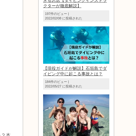
きるお店【ダイビングインストラ
クターが徹底解説】
197件のビュー
|
2022/02/08 に投稿された
【現役ガイドが解説】石垣島でダ
イビング中に起こる事故とは？
184件のビュー
|
2022/05/27 に投稿された
を２本