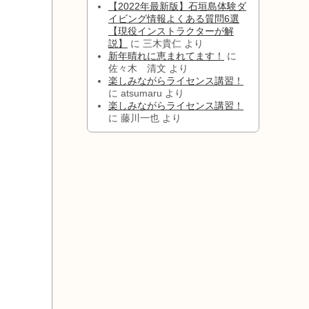
【2022年最新版】石垣島体験ダ
イビング情報よくある質問6選
【現役インストラクターが解
説】
に
三木貴仁
より
新年晴れに恵まれてます！
に
佐々木 清文
より
楽しみながらライセンス講習！
に
atsumaru
より
楽しみながらライセンス講習！
に
藤川一也
より