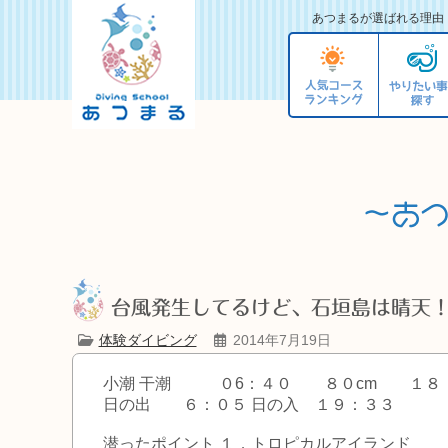
あつまるが選ばれる理由
台風発生してるけど、石垣島は晴天！(*
体験ダイビング
2014年7月19日
小潮 干潮 ０6：４０ ８０cm １
日の出 ６：０５ 日の入 １９：３３
潜ったポイント １．トロピカルアイランド