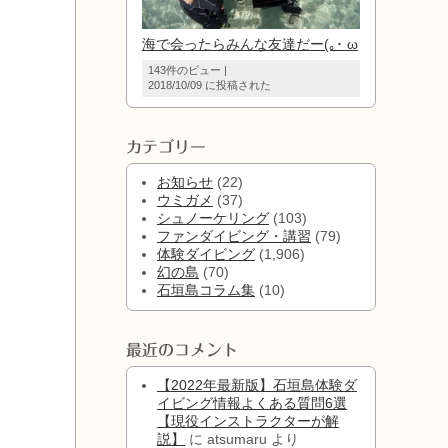
海で会ったらみんな友達だー(｡･ ω
143件のビュー
|
2018/10/09 に投稿された
カテゴリー
お知らせ
(22)
ウミガメ
(37)
シュノーケリング
(103)
ファンダイビング・講習
(79)
体験ダイビング
(1,906)
幻の島
(70)
石垣島コラム集
(10)
最近のコメント
【2022年最新版】石垣島体験ダ
イビング情報よくある質問6選
【現役インストラクターが解
説】
に
atsumaru
より