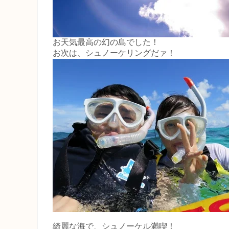
お天気最高の幻の島でした！
お次は、シュノーケリングだァ！
綺麗な海で、シュノーケル満喫！