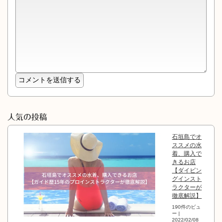
人気の投稿
石垣島でオ
ススメの水
着、購入で
きるお店
【ダイビン
グインスト
ラクターが
徹底解説】
190件のビュ
ー
|
2022/02/08