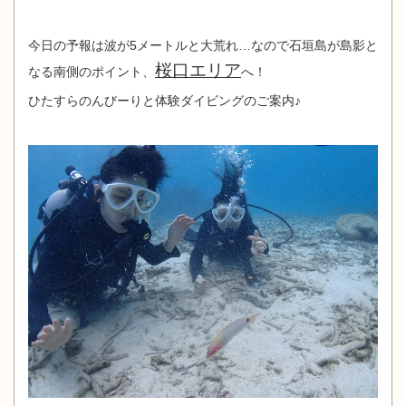
今日の予報は波が5メートルと大荒れ…なので石垣島が島影と
桜口エリア
なる南側のポイント、
へ！
ひたすらのんびーりと体験ダイビングのご案内♪