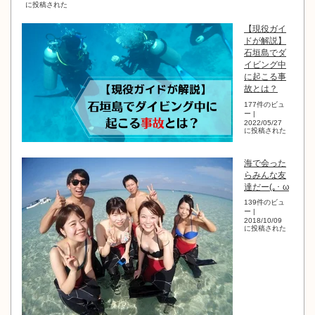
に投稿された
【現役ガイ
ドが解説】
石垣島でダ
イビング中
に起こる事
故とは？
177件のビュ
ー
|
2022/05/27
に投稿された
海で会った
らみんな友
達だー(｡･ ω
139件のビュ
ー
|
2018/10/09
に投稿された