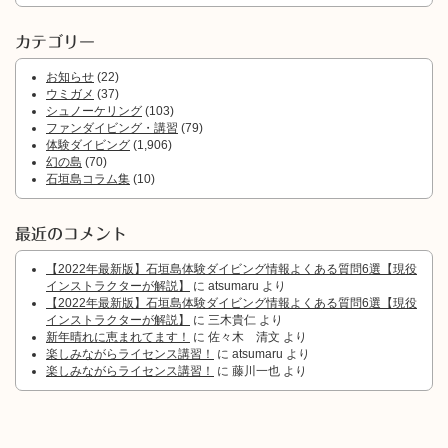
カテゴリー
お知らせ
(22)
ウミガメ
(37)
シュノーケリング
(103)
ファンダイビング・講習
(79)
体験ダイビング
(1,906)
幻の島
(70)
石垣島コラム集
(10)
最近のコメント
【2022年最新版】石垣島体験ダイビング情報よくある質問6選【現役
インストラクターが解説】
に
atsumaru
より
【2022年最新版】石垣島体験ダイビング情報よくある質問6選【現役
インストラクターが解説】
に
三木貴仁
より
新年晴れに恵まれてます！
に
佐々木 清文
より
楽しみながらライセンス講習！
に
atsumaru
より
楽しみながらライセンス講習！
に
藤川一也
より