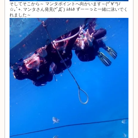
そしてそこから～ マンタポイントへ向かいます～(*ﾟ∀`*)ﾉ
☆｡ﾟ+. マンタさん発見(*ﾟДﾟ) ﾑﾎﾑﾎ ずーーっと一緒に泳いでく
れました～