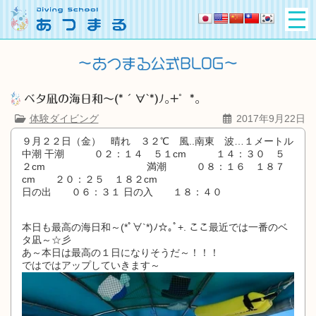
ベタ凪の海日和～(*´∀`*)ﾉ｡+゜*｡
体験ダイビング
2017年9月22日
９月２２日（金） 晴れ ３２℃ 風..南東 波…１メートル
中潮 干潮 ０２：１４ ５１cm １４：３０ ５
２cm 満潮 ０８：１６ １８７
cm ２０：２５ １８２cm
日の出 ０６：３１
日の入 １８：４０
本日も最高の海日和～(*ﾟ∀`*)ﾉ☆｡ﾟ+. ここ最近では一番のベ
タ凪～☆彡
あ～本日は最高の１日になりそうだ～！！！
ではではアップしていきます～