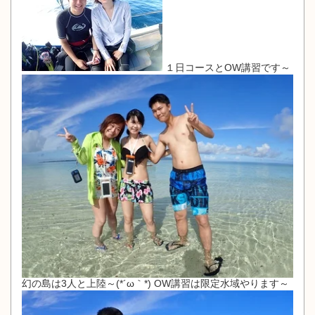
１日コースとOW講習です～
幻の島は3人と上陸～(*´ω｀*) OW講習は限定水域やります～