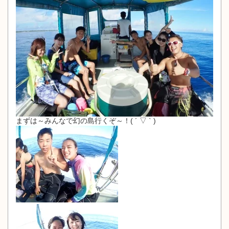
まずは～みんなで幻の島行くぞ～！( ´ ▽ ` )