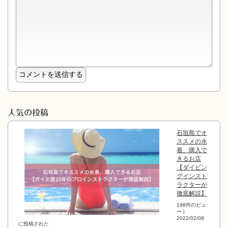
人気の投稿
石垣島でオ
ススメの水
着、購入で
きるお店
【ダイビン
グインスト
ラクターが
徹底解説】
198件のビュ
ー
|
2022/02/08
に投稿された