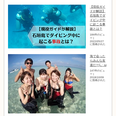
【現役ガイ
ドが解説】
石垣島でダ
イビング中
に起こる事
故とは？
184件のビュ
ー
|
2022/05/27
に投稿された
海で会った
らみんな友
達だー(｡･ ω
147件のビュ
ー
|
2018/10/09
に投稿された