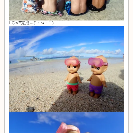
L♡VE完成～(´・ω・｀)