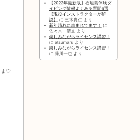
【2022年最新版】石垣島体験ダ
イビング情報よくある質問6選
【現役インストラクターが解
説】
に
三木貴仁
より
新年晴れに恵まれてます！
に
佐々木 清文
より
楽しみながらライセンス講習！
に
atsumaru
より
楽しみながらライセンス講習！
に
藤川一也
より
さま♡