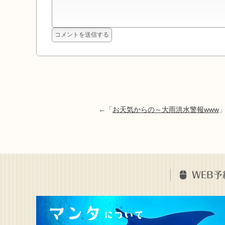
←「
お天気からの～大雨洪水警報www
WEB予