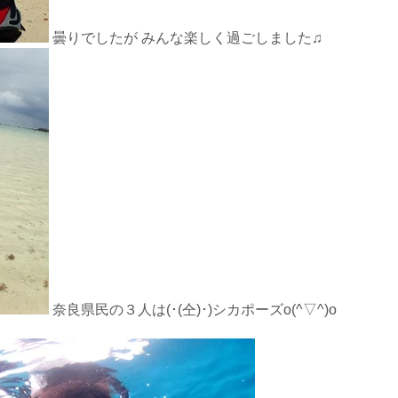
曇りでしたが みんな楽しく過ごしました♫
奈良県民の３人は(･(仝)･)シカポーズo(^▽^)o