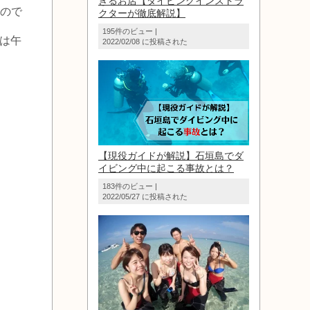
きるお店【ダイビングインストラ
るので
クターが徹底解説】
195件のビュー
|
は午
2022/02/08 に投稿された
【現役ガイドが解説】石垣島でダ
イビング中に起こる事故とは？
183件のビュー
|
2022/05/27 に投稿された