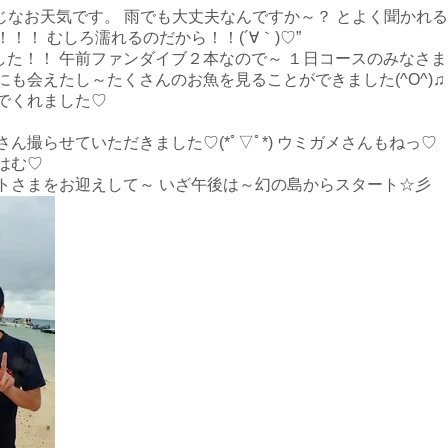
て感じなお天気です。 雨でも大丈夫なんですか～？ とよく聞かれ
！ むしろ濡れるのだから！！(´∀｀)♡”
た！！ 午前ファンダイブ２本なので～ １日コースのみなさま
にも会えたし～たくさんのお魚を見ることができました(^O^)♫
でくれました♡
ん撮らせていただきました♡(*ﾟ▽ﾟ*) ウミガメさんもねっ♡
はむ♡
トさまをお迎えして～ いざ午後は～幻の島からスタート☆彡