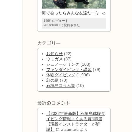
海で会ったらみんな友達だー(｡･ ω
146件のビュー
|
2018/10/09 に投稿された
カテゴリー
お知らせ
(22)
ウミガメ
(37)
シュノーケリング
(103)
ファンダイビング・講習
(79)
体験ダイビング
(1,906)
幻の島
(70)
石垣島コラム集
(10)
最近のコメント
【2022年最新版】石垣島体験ダ
イビング情報よくある質問6選
【現役インストラクターが解
説】
に
atsumaru
より