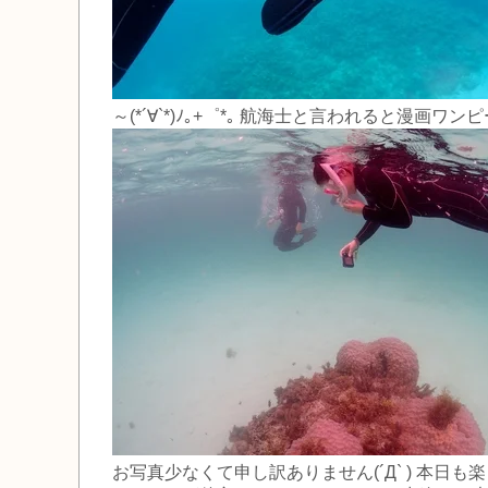
～(*´∀`*)ﾉ｡+゜*｡ 航海士と言われると漫
お写真少なくて申し訳ありません(´Д` ) 本