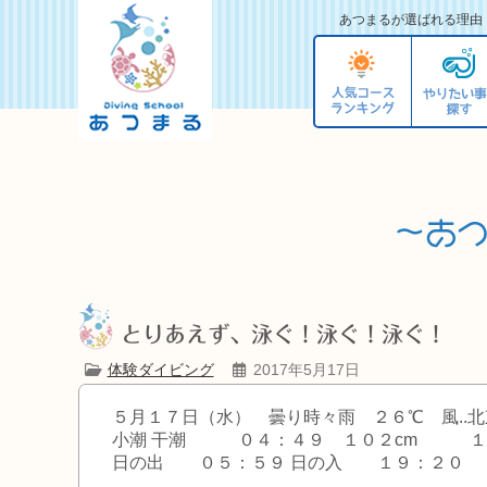
あつまるが選ばれる理由
とりあえず、泳ぐ！泳ぐ！泳ぐ！
体験ダイビング
2017年5月17日
５月１７日（水） 曇り時々雨 ２６℃ 風..
小潮 干潮 ０４：４９ １０２cm 
日の出 ０５：５９
日の入 １９：２０