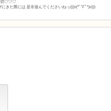
大切♡♡♡
際には 是非遊んでくださいねっ(((o(*ﾟ▽ﾟ*)o)))