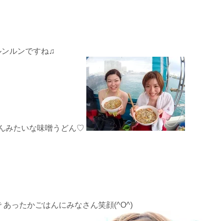
ンルンですね♫
めんみたいな味噌うどん♡
あったかごはんにみなさん笑顔(^O^)