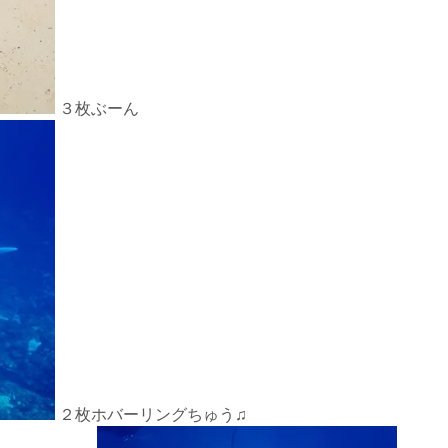
３枚ぶーん
２枚ホバーリングちゅう♫