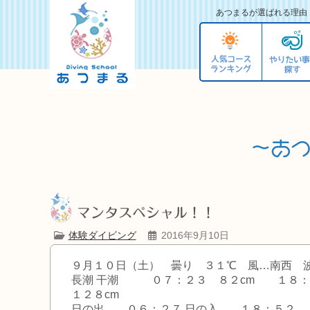
あつまるが選ばれる理由
マンタスペシャル！！
体験ダイビング
2016年9月10日
９月１０日（土） 曇り ３１℃ 風…南西 
長潮 干潮 ０７：２３ ８２c
１２８cm
日の出 ０６：２７
日の入 １８：５２