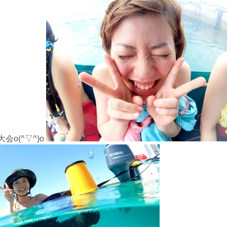
o(^▽^)o