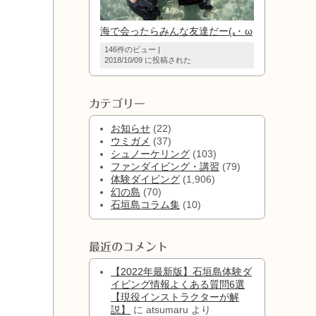
海で会ったらみんな友達だー(｡･ ω
146件のビュー
|
2018/10/09 に投稿された
カテゴリー
お知らせ
(22)
ウミガメ
(37)
シュノーケリング
(103)
ファンダイビング・講習
(79)
体験ダイビング
(1,906)
幻の島
(70)
石垣島コラム集
(10)
最近のコメント
【2022年最新版】石垣島体験ダ
イビング情報よくある質問6選
【現役インストラクターが解
説】
に
atsumaru
より