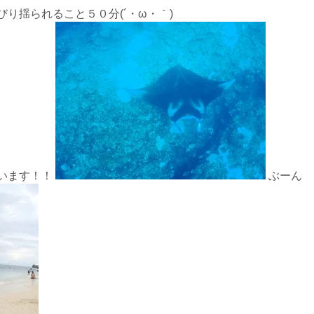
り揺られること５０分(´・ω・｀)
ざいます！！
ぶーん