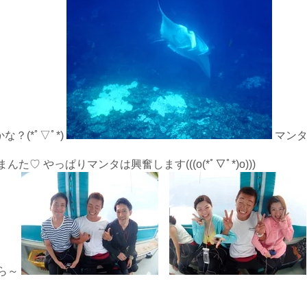
な？(*ﾟ▽ﾟ*)
マンタ
 やっぱりマンタは興奮します(((o(*ﾟ▽ﾟ*)o)))
ら～