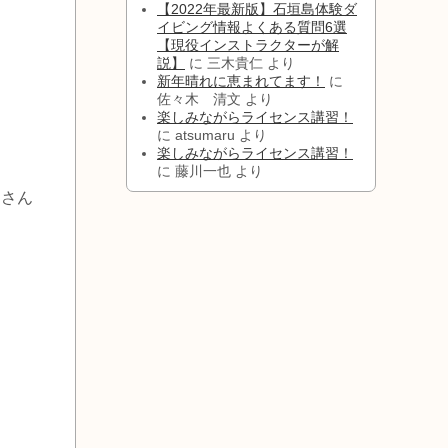
【2022年最新版】石垣島体験ダ
イビング情報よくある質問6選
【現役インストラクターが解
説】
に
三木貴仁
より
新年晴れに恵まれてます！
に
佐々木 清文
より
楽しみながらライセンス講習！
に
atsumaru
より
楽しみながらライセンス講習！
に
藤川一也
より
さん