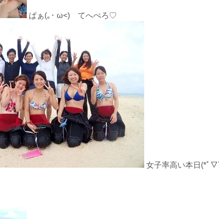
ぱぁ(｡･ ω<)ゞてへぺろ♡
女子率高い本日(*ﾟ▽ﾟ