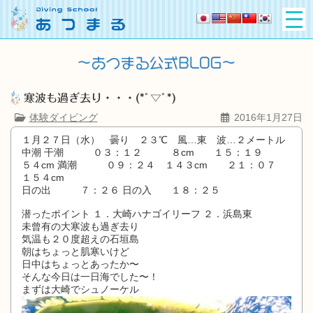
寒波も過ぎ去り・・・(*ﾟ▽ﾟ*)
体験ダイビング
2016年1月27日
１月２７日（水） 曇り ２３℃ 風…東 波…２メートル
中潮 干潮 ０３：１２ ８cm １５：１９
５４cm 満潮 ０９：２４ １４３cm ２１：０７
１５４cm
日の出 ７：２６ 日の入 １８：２５
潜ったポイント １．大崎ハナゴイリーフ ２．浜島東
未曾有の大寒波も過ぎ去り
気温も２０度超えの石垣島
朝はちょっと肌寒いけど
日中はちょっとあったか〜
そんな今日は一日海でした〜！
まずは大崎でシュノーケル