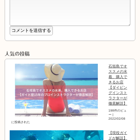
人気の投稿
石垣島でオ
ススメの水
着、購入で
きるお店
【ダイビン
グインスト
ラクターが
徹底解説】
198件のビュ
ー
|
2022/02/08
に投稿された
【現役ガイ
ドが解説】