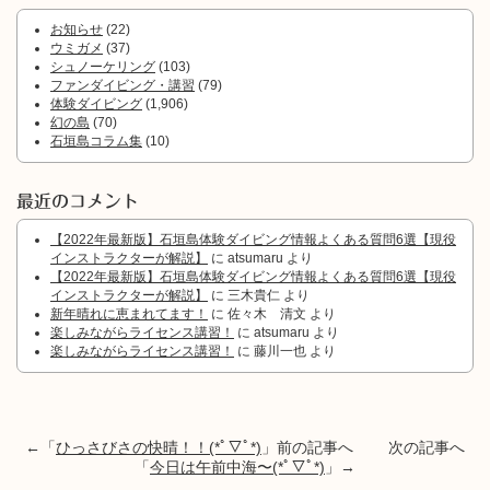
お知らせ
(22)
ウミガメ
(37)
シュノーケリング
(103)
ファンダイビング・講習
(79)
体験ダイビング
(1,906)
幻の島
(70)
石垣島コラム集
(10)
最近のコメント
【2022年最新版】石垣島体験ダイビング情報よくある質問6選【現役
インストラクターが解説】
に
atsumaru
より
【2022年最新版】石垣島体験ダイビング情報よくある質問6選【現役
インストラクターが解説】
に
三木貴仁
より
新年晴れに恵まれてます！
に
佐々木 清文
より
楽しみながらライセンス講習！
に
atsumaru
より
楽しみながらライセンス講習！
に
藤川一也
より
←「
ひっさびさの快晴！！(*ﾟ▽ﾟ*)
」前の記事へ 次の記事へ
「
今日は午前中海〜(*ﾟ▽ﾟ*)
」→