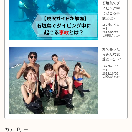
石垣島でダ
イビング中
に起こる事
故とは？
186件のビュ
ー
|
2022/05/27
に投稿された
海で会った
らみんな友
達だー(｡･ ω
147件のビュ
ー
|
2018/10/09
に投稿された
カテゴリー