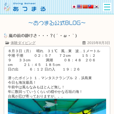
嵐の前の静けさ・・・？(´・ω・｀)
体験ダイビング
2015年8月3日
８月３日（月） 晴れ ３１℃ 風…東 波…１メートル
中潮 干潮 ０２：５７ ７２cm １５：２
９ ３３cm 満潮 ０８：４８ ２０６
cm ２１：４５ １８５cm
日の出 ６：１２ 日の入 １９：２６
潜ったポイント １．マンタスクランブル ２．浜島東
今日も海況最高！
午前中は風もなみもほとんど無し！
年に数回っていうくらいの穏やかな石垣の海！
台風が忍び寄っておりますが。。。