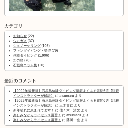
カテゴリー
お知らせ
(22)
ウミガメ
(37)
シュノーケリング
(103)
ファンダイビング・講習
(79)
体験ダイビング
(1,906)
幻の島
(70)
石垣島コラム集
(10)
最近のコメント
【2022年最新版】石垣島体験ダイビング情報よくある質問6選【現役
インストラクターが解説】
に
atsumaru
より
【2022年最新版】石垣島体験ダイビング情報よくある質問6選【現役
インストラクターが解説】
に
三木貴仁
より
新年晴れに恵まれてます！
に
佐々木 清文
より
楽しみながらライセンス講習！
に
atsumaru
より
楽しみながらライセンス講習！
に
藤川一也
より