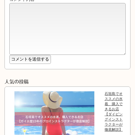
人気の投稿
石垣島でオ
ススメの水
着、購入で
きるお店
【ダイビン
グインスト
ラクターが
徹底解説】