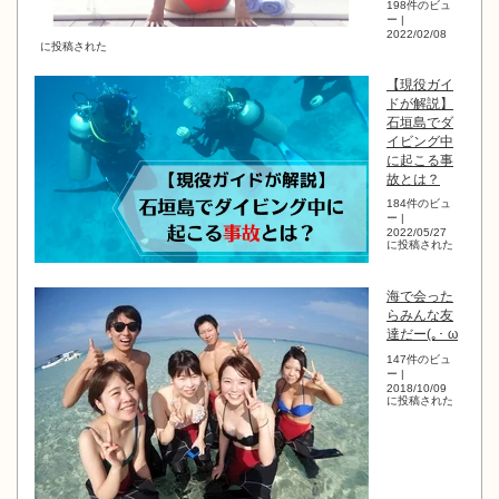
198件のビュ
ー
|
2022/02/08
に投稿された
【現役ガイ
ドが解説】
石垣島でダ
イビング中
に起こる事
故とは？
184件のビュ
ー
|
2022/05/27
に投稿された
海で会った
らみんな友
達だー(｡･ ω
147件のビュ
ー
|
2018/10/09
に投稿された