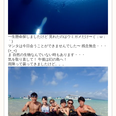
一生懸命探しましたけど 見れたのはウミガメだけ〜 (´；ω；
｀)
マンタは今日会うことができませんでした〜 残念無念・・・
(>_<)
ま 自然の生物なんでいない時もあります・・・
気を取り直して！ 午後は幻の島へ！
雨降って曇ってきましたけど。。。