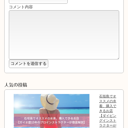
コメント内容
人気の投稿
石垣島でオ
ススメの水
着、購入で
きるお店
【ダイビン
グインスト
ラクターが