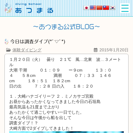
今日は調査ダイブ(*ﾟ▽ﾟ*)
体験ダイビング
2015年1月20日
１月２０日（火） 曇り ２１℃ 風…北東 波…３メート
ル
大潮 干潮 ０１：０９ ー９cm １３：０
４ ５８cm 満潮 ０７：３３ １４６
cm １８：５１ １８２cm
日の出 ７：２８ 日の入 １８：２０
１．大崎ハナゴイリーフ ２．ミノカサゴ宮殿
お昼からあったかくなってきました今日の石垣島
最高気温も21度まで上がり
あったかくて過ごしやすい一日でした。
そんな今日は午後から船を出して
調査ダイブ！？
大崎方面で2ダイブしてきました！