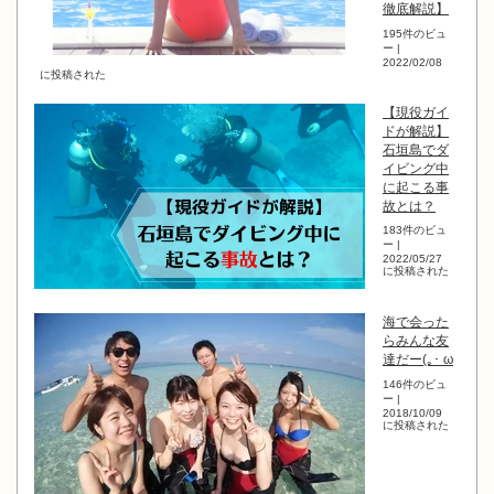
徹底解説】
195件のビュ
ー
|
2022/02/08
に投稿された
【現役ガイ
ドが解説】
石垣島でダ
イビング中
に起こる事
故とは？
183件のビュ
ー
|
2022/05/27
に投稿された
海で会った
らみんな友
達だー(｡･ ω
146件のビュ
ー
|
2018/10/09
に投稿された