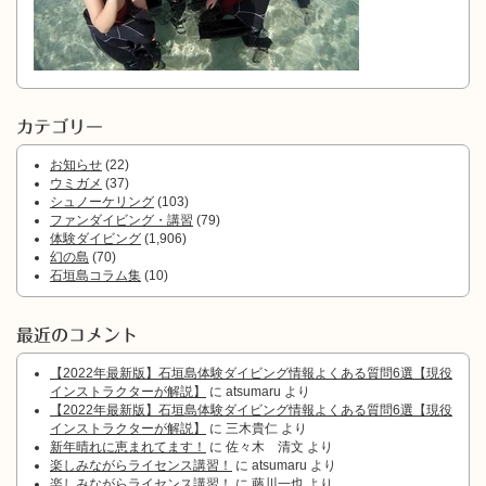
カテゴリー
お知らせ
(22)
ウミガメ
(37)
シュノーケリング
(103)
ファンダイビング・講習
(79)
体験ダイビング
(1,906)
幻の島
(70)
石垣島コラム集
(10)
最近のコメント
【2022年最新版】石垣島体験ダイビング情報よくある質問6選【現役
インストラクターが解説】
に
atsumaru
より
【2022年最新版】石垣島体験ダイビング情報よくある質問6選【現役
インストラクターが解説】
に
三木貴仁
より
新年晴れに恵まれてます！
に
佐々木 清文
より
楽しみながらライセンス講習！
に
atsumaru
より
楽しみながらライセンス講習！
に
藤川一也
より