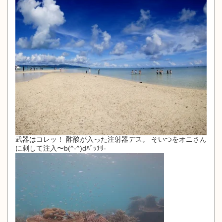
武器はコレッ！ 酢酸が入った注射器デス。 そいつをオニさん
に刺して注入〜b(^-^)dﾊﾞｯﾁﾘ-