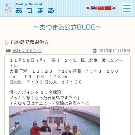
石垣島で鬼退治☆
体験ダイビング
2013年11月18日
１１月１８日（月） 曇り ２４℃ 風…北東 波…２メー
トル
大潮 干潮 １３：２３ ７１cm 満潮 ７：４３ １５０
cm １９：０９ １７３cm
日の出 ７：００ 日の入 １７：５６
潜ったポイント １．名蔵湾
メッキリ寒くなった石垣島です(^_^;)
そんな今日はオニヒトデ駆除の為海へ〜☆