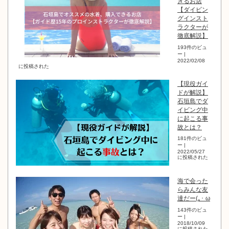
きるお店
【ダイビン
グインスト
ラクターが
徹底解説】
193件のビュ
ー
|
2022/02/08
に投稿された
【現役ガイ
ドが解説】
石垣島でダ
イビング中
に起こる事
故とは？
181件のビュ
ー
|
2022/05/27
に投稿された
海で会った
らみんな友
達だー(｡･ ω
143件のビュ
ー
|
2018/10/09
に投稿された