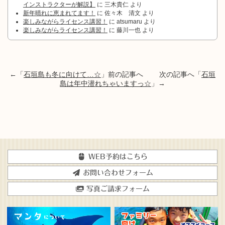
インストラクターが解説】
に
三木貴仁
より
新年晴れに恵まれてます！
に
佐々木 清文
より
楽しみながらライセンス講習！
に
atsumaru
より
楽しみながらライセンス講習！
に
藤川一也
より
←「
石垣島も冬に向けて…☆
」前の記事へ 次の記事へ「
石垣
島は年中潜れちゃいますっ☆
」→
WEB予約はこちら
お問い合わせフォーム
写真ご請求フォーム