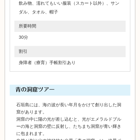
飲み物、濡れてもいい服装（スカート以外）、サン
ダル、タオル、帽子
所要時間
30分
割引
身障者（療育）手帳割引あり
青の洞窟ツアー
石垣島には、海の波が長い年月をかけて創り出した洞
窟があります。
洞窟の中に陽の光が差し込むと、光がエメラルドブル
ーの海と洞窟の壁に反射し、たちまち洞窟が青い輝き
に包まれます。