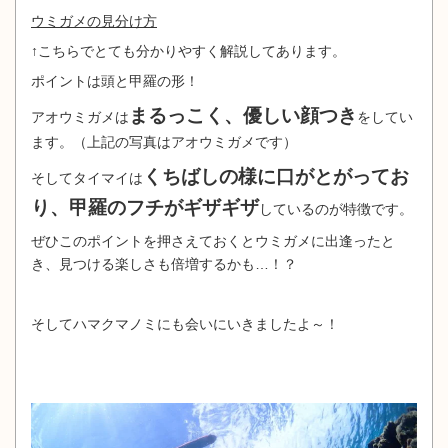
ウミガメの見分け方
↑こちらでとても分かりやすく解説してあります。
ポイントは頭と甲羅の形！
まるっこく、優しい顔つき
アオウミガメは
をしてい
ます。（上記の写真はアオウミガメです）
くちばしの様に口がとがってお
そしてタイマイは
り、甲羅のフチがギザギザ
しているのが特徴です。
ぜひこのポイントを押さえておくとウミガメに出逢ったと
き、見つける楽しさも倍増するかも…！？
そしてハマクマノミにも会いにいきましたよ～！