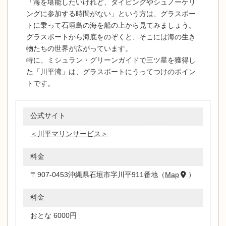
「海を堪能したいけれど、ダイビングやシュノーケリ
ングに参加する時間がない」という方は、グラスボー
トに乗って石垣島の海を船の上から見てみましょう。
グラスボートから海底をのぞくと、そこには海の生き
物たちの世界が広がっています。
特に、ミシュラン・グリーンガイドで三ツ星を獲得し
た「川平湾」は、グラスボートにうってつけのポイン
トです。
公式サイト
＜川平マリンサービス＞
料金
〒907-0453沖縄県石垣市字川平911番地（
Map
）
料金
おとな 6000円