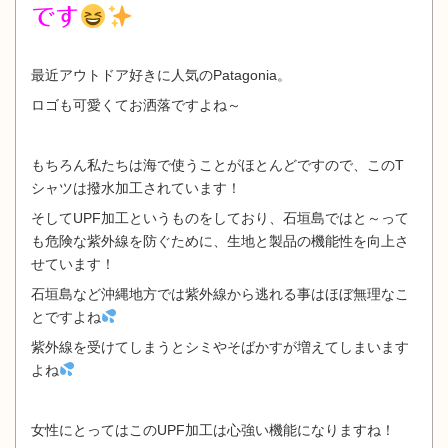
です
最近アウトドア好きに人気のPatagonia。
ロゴも可愛くてお洒落ですよね～
もちろん私たちは海で使うことがほとんどですので、このT
シャツは
撥水加工されています！
そして
UPF
加工というものをしており、
石垣島ではと～って
も危険な紫外線を
防ぐために、生地と製品の機能性を
向上さ
せています！
石垣島など沖縄地方では紫外線から逃れる事は
ほぼ無理なこ
とですよね
紫外線を受けてしまうと
シミやそばかすが増えてしまいます
よね
女性にとってはこのUPF加工は
心強い機能になりますね！