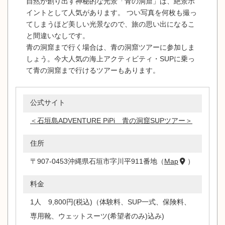
自然が創り出す神秘的な光景「青の洞窟」は、絶景ポ
イントとして人気があります。 つい写真を何枚も撮っ
てしまうほど美しい光景なので、旅の思い出になるこ
と間違いなしです。
青の洞窟まで行く場合は、青の洞窟ツアーに参加しま
しょう。今大人気の海上アクティビティ・SUPに乗っ
て青の洞窟まで行けるツアーもあります。
公式サイト
＜石垣島ADVENTURE PiPi 青の洞窟SUPツアー＞
住所
〒907-0453沖縄県石垣市字川平911番地（
Map
）
料金
1人 9,800円(税込)（体験料、SUP一式、保険料、
専用靴、ウェットスーツ(希望者のみ)込み)