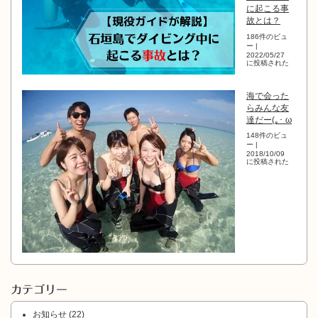
に起こる事
故とは？
186件のビュ
ー
|
2022/05/27
に投稿された
海で会った
らみんな友
達だー(｡･ ω
148件のビュ
ー
|
2018/10/09
に投稿された
カテゴリー
お知らせ
(22)