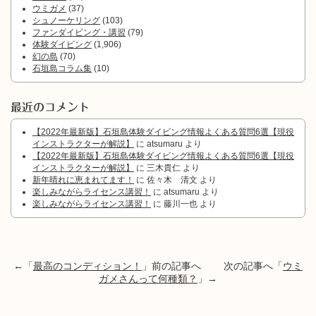
ウミガメ
(37)
シュノーケリング
(103)
ファンダイビング・講習
(79)
体験ダイビング
(1,906)
幻の島
(70)
石垣島コラム集
(10)
最近のコメント
【2022年最新版】石垣島体験ダイビング情報よくある質問6選【現役
インストラクターが解説】
に
atsumaru
より
【2022年最新版】石垣島体験ダイビング情報よくある質問6選【現役
インストラクターが解説】
に
三木貴仁
より
新年晴れに恵まれてます！
に
佐々木 清文
より
楽しみながらライセンス講習！
に
atsumaru
より
楽しみながらライセンス講習！
に
藤川一也
より
←「
最高のコンディション！
」前の記事へ 次の記事へ「
ウミ
ガメさんって何種類？
」→