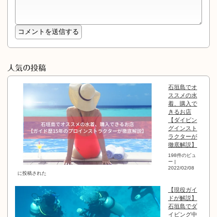
人気の投稿
石垣島でオ
ススメの水
着、購入で
きるお店
【ダイビン
グインスト
ラクターが
徹底解説】
198件のビュ
ー
|
2022/02/08
に投稿された
【現役ガイ
ドが解説】
石垣島でダ
イビング中