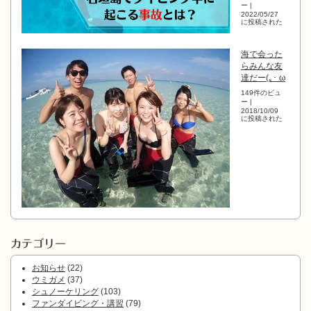
ー
|
2022/05/27
に投稿された
海で会った
らみんな友
達だー(｡･ ω
149件のビュ
ー
|
2018/10/09
に投稿された
カテゴリー
お知らせ
(22)
ウミガメ
(37)
シュノーケリング
(103)
ファンダイビング・講習
(79)