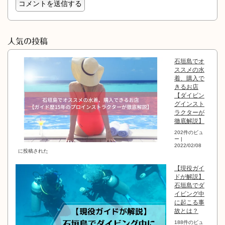
人気の投稿
石垣島でオ
ススメの水
着、購入で
きるお店
【ダイビン
グインスト
ラクターが
徹底解説】
202件のビュ
ー
|
2022/02/08
に投稿された
【現役ガイ
ドが解説】
石垣島でダ
イビング中
に起こる事
故とは？
188件のビュ