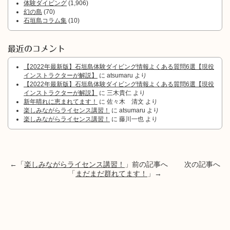
体験ダイビング
(1,906)
幻の島
(70)
石垣島コラム集
(10)
最近のコメント
【2022年最新版】石垣島体験ダイビング情報よくある質問6選【現役
インストラクターが解説】
に
atsumaru
より
【2022年最新版】石垣島体験ダイビング情報よくある質問6選【現役
インストラクターが解説】
に
三木貴仁
より
新年晴れに恵まれてます！
に
佐々木 清文
より
楽しみながらライセンス講習！
に
atsumaru
より
楽しみながらライセンス講習！
に
藤川一也
より
←「
楽しみながらライセンス講習！
」前の記事へ 次の記事へ
「
まだまだ群れてます！
」→