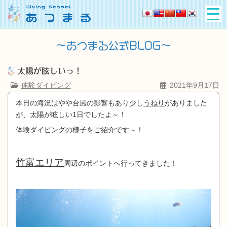
太陽が眩しいっ！
体験ダイビング
2021年9月17日
本日の海況はやや台風の影響もあり少し
うねり
がありました
が、太陽が眩しい1日でしたよ～！
体験ダイビングの様子をご紹介です～！
竹富エリア
周辺のポイントへ行ってきました！