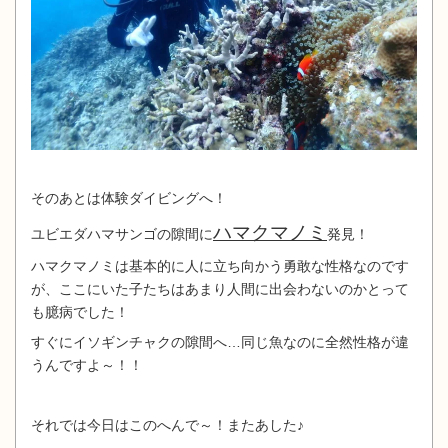
そのあとは体験ダイビングへ！
ハマクマノミ
ユビエダハマサンゴの隙間に
発見！
ハマクマノミは基本的に人に立ち向かう勇敢な性格なのです
が、ここにいた子たちはあまり人間に出会わないのかとって
も臆病でした！
すぐにイソギンチャクの隙間へ…同じ魚なのに全然性格が違
うんですよ～！！
それでは今日はこのへんで～！またあした♪