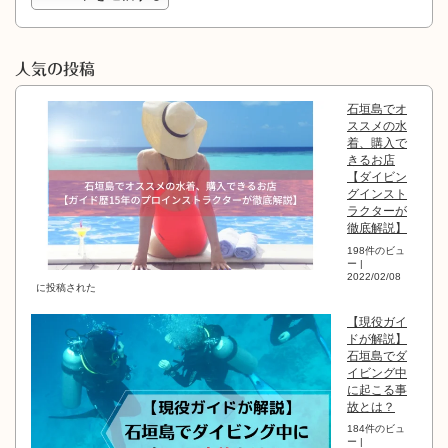
人気の投稿
石垣島でオ
ススメの水
着、購入で
きるお店
【ダイビン
グインスト
ラクターが
徹底解説】
198件のビュ
ー
|
2022/02/08
に投稿された
【現役ガイ
ドが解説】
石垣島でダ
イビング中
に起こる事
故とは？
184件のビュ
ー
|