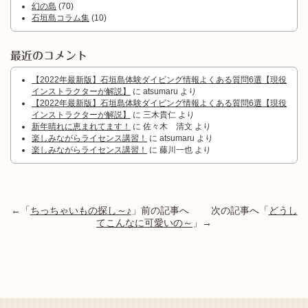
幻の島
(70)
石垣島コラム集
(10)
最近のコメント
【2022年最新版】石垣島体験ダイビング情報よくある質問6選【現役
インストラクターが解説】
に
atsumaru
より
【2022年最新版】石垣島体験ダイビング情報よくある質問6選【現役
インストラクターが解説】
に
三木貴仁
より
新年晴れに恵まれてます！
に
佐々木 清文
より
楽しみながらライセンス講習！
に
atsumaru
より
楽しみながらライセンス講習！
に
藤川一也
より
←「
ちっちゃいもの探し～♪
」前の記事へ 次の記事へ「
どうし
てこんなに可愛いの～
」→