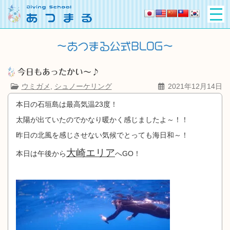
今日もあったかい～♪
ウミガメ
,
シュノーケリング
2021年12月14日
本日の石垣島は最高気温23度！
太陽が出ていたのでかなり暖かく感じましたよ～！！
昨日の北風を感じさせない気候でとっても海日和～！
大崎エリア
本日は午後から
へGO！