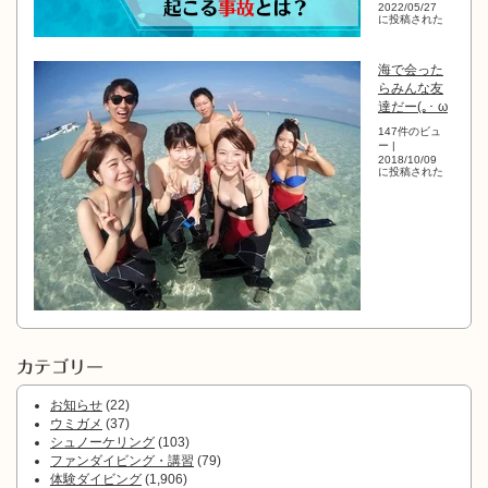
2022/05/27
に投稿された
海で会った
らみんな友
達だー(｡･ ω
147件のビュ
ー
|
2018/10/09
に投稿された
カテゴリー
お知らせ
(22)
ウミガメ
(37)
シュノーケリング
(103)
ファンダイビング・講習
(79)
体験ダイビング
(1,906)