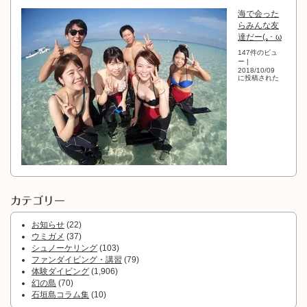
海で会った
らみんな友
達だー(｡･ ω
147件のビュ
ー
|
2018/10/09
に投稿された
カテゴリー
お知らせ
(22)
ウミガメ
(37)
シュノーケリング
(103)
ファンダイビング・講習
(79)
体験ダイビング
(1,906)
幻の島
(70)
石垣島コラム集
(10)