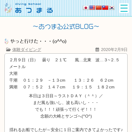
やっと行けた・・・(o^^o)
体験ダイビング
2020年2月9日
２月９日（日） 曇り ２１℃ 風…北東 波…３~２.５
メートル
大潮
干潮 ０１：２９ －１３cm １３：２６ ６２cm
満潮 ０７：５２ １４７cm １９：１５ １８２cm
本日は３日目～ラストＤＡＹ（＾＾）／
まだ風も強いし、波も高いし・・・
でも！！！頑張って行くぞ！！！
念願の大崎とサンゴへ(^O^)
揺れるお船でしたが～安全に１日ご案内できてよかったです♪