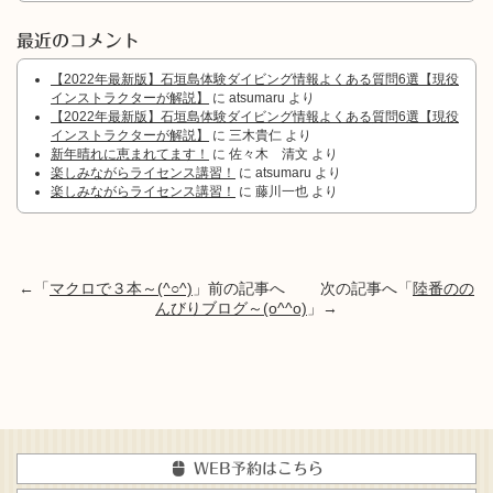
最近のコメント
【2022年最新版】石垣島体験ダイビング情報よくある質問6選【現役
インストラクターが解説】
に
atsumaru
より
【2022年最新版】石垣島体験ダイビング情報よくある質問6選【現役
インストラクターが解説】
に
三木貴仁
より
新年晴れに恵まれてます！
に
佐々木 清文
より
楽しみながらライセンス講習！
に
atsumaru
より
楽しみながらライセンス講習！
に
藤川一也
より
←「
マクロで３本～(^○^)
」前の記事へ 次の記事へ「
陸番のの
んびりブログ～(o^^o)
」→
WEB予約はこちら