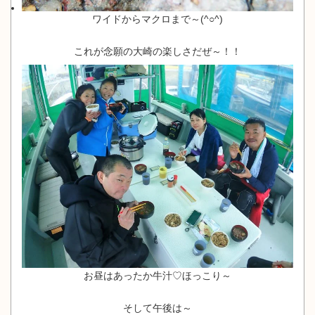
ワイドからマクロまで～(^○^)
これが念願の大崎の楽しさだぜ～！！
お昼はあったか牛汁♡ほっこり～
そして午後は～