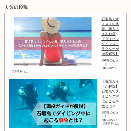
人気の投稿
石垣島でオ
ススメの水
着、購入で
きるお店
【ダイビン
グインスト
ラクターが
徹底解説】
198件のビュ
ー
|
2022/02/08
に投稿された
【現役ガイ
ドが解説】
石垣島でダ
イビング中
に起こる事
故とは？
185件のビュ
ー
|
2022/05/27
に投稿された