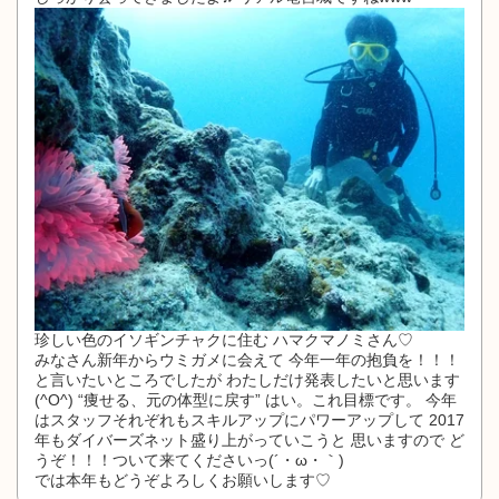
珍しい色のイソギンチャクに住む ハマクマノミさん♡
みなさん新年からウミガメに会えて 今年一年の抱負を！！！
と言いたいところでしたが わたしだけ発表したいと思います
(^O^) “痩せる、元の体型に戻す” はい。これ目標です。 今年
はスタッフそれぞれもスキルアップにパワーアップして 2017
年もダイバーズネット盛り上がっていこうと 思いますので ど
うぞ！！！ついて来てくださいっ(´・ω・｀)
では本年もどうぞよろしくお願いします♡