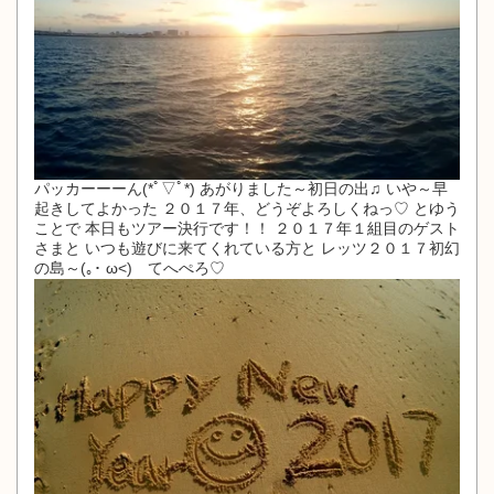
パッカーーーん(*ﾟ▽ﾟ*) あがりました～初日の出♫ いや～早
起きしてよかった ２０１７年、どうぞよろしくねっ♡ とゆう
ことで 本日もツアー決行です！！ ２０１７年１組目のゲスト
さまと いつも遊びに来てくれている方と レッツ２０１７初幻
の島～(｡･ ω<)ゞてへぺろ♡