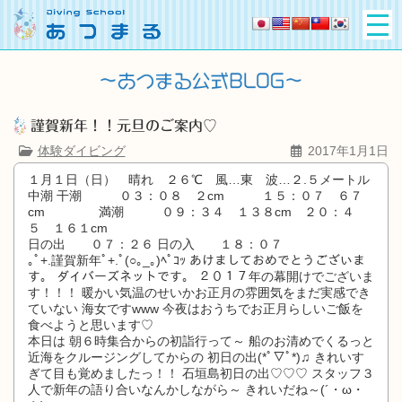
謹賀新年！！元旦のご案内♡
体験ダイビング
2017年1月1日
１月１日（日） 晴れ ２６℃ 風…東 波…２.５メートル
中潮 干潮 ０３：０８ ２cm １５：０７ ６７
cm 満潮 ０９：３４ １３８cm ２０：４
５ １６１cm
日の出 ０７：２６
日の入 １８：０７
｡ﾟ+.謹賀新年ﾟ+.ﾟ(○｡_｡)ﾍﾟｺｯ あけましておめでとうございま
す。 ダイバーズネットです。 ２０１７年の幕開けでございま
す！！！ 暖かい気温のせいかお正月の雰囲気をまだ実感でき
ていない 海女ですwww 今夜はおうちでお正月らしいご飯を
食べようと思います♡
本日は 朝６時集合からの初詣行って～ 船のお清めでくるっと
近海をクルージングしてからの 初日の出(*ﾟ▽ﾟ*)♫ きれいす
ぎて目も覚めましたっ！！ 石垣島初日の出♡♡♡ スタッフ３
人で新年の語り合いなんかしながら～ きれいだね～(´・ω・