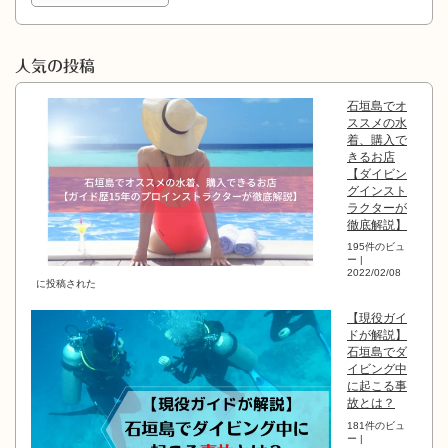
人気の投稿
石垣島でオ
ススメの水
着、購入で
きるお店
【ダイビン
グインスト
ラクターが
徹底解説】
195件のビュ
ー
|
2022/02/08
に投稿された
【現役ガイ
ドが解説】
石垣島でダ
イビング中
に起こる事
故とは？
181件のビュ
ー
|