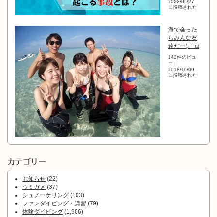
2022/05/27
に投稿された
海で会った
らみんな友
達だー(｡･ ω
143件のビュ
ー
|
2018/10/09
に投稿された
カテゴリー
お知らせ
(22)
ウミガメ
(37)
シュノーケリング
(103)
ファンダイビング・講習
(79)
体験ダイビング
(1,906)