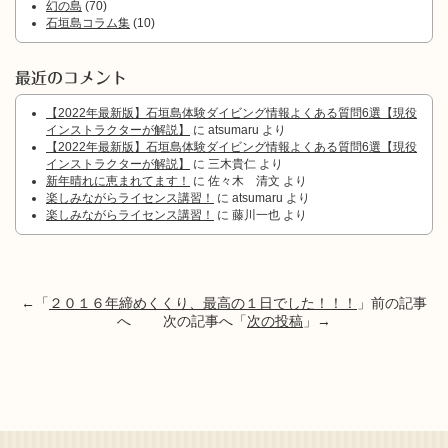
幻の島
(70)
石垣島コラム集
(10)
最近のコメント
【2022年最新版】石垣島体験ダイビング情報よくある質問6選【現役
インストラクターが解説】
に
atsumaru
より
【2022年最新版】石垣島体験ダイビング情報よくある質問6選【現役
インストラクターが解説】
に
三木貴仁
より
新年晴れに恵まれてます！
に
佐々木 清文
より
楽しみながらライセンス講習！
に
atsumaru
より
楽しみながらライセンス講習！
に
藤川一也
より
←「
２０１６年締めくくり、最高の１日でした！！！
」前の記事
へ 次の記事へ「
次の投稿
」→