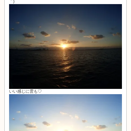
｀)
いい感じに雲も♡