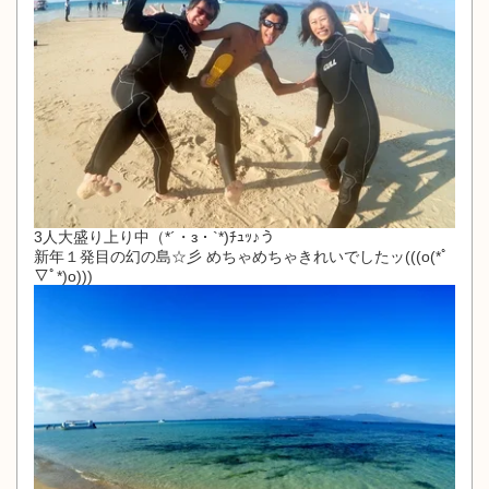
3人大盛り上り中（*´・з・`*)ﾁｭｯ♪う
新年１発目の幻の島☆彡 めちゃめちゃきれいでしたッ(((o(*ﾟ
▽ﾟ*)o)))