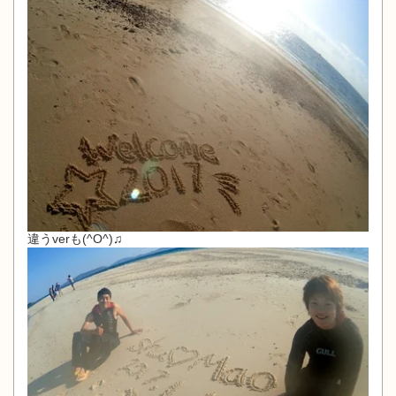
違うverも(^O^)♫