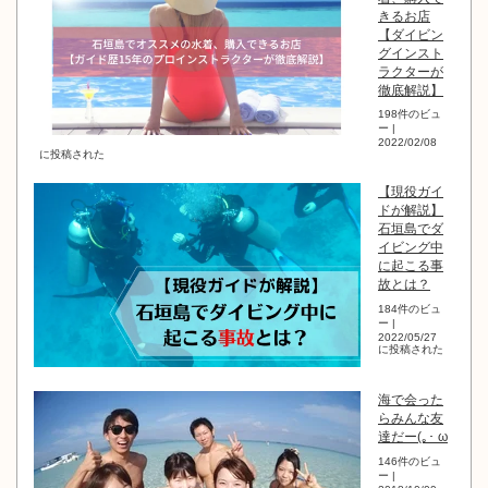
きるお店
【ダイビン
グインスト
ラクターが
徹底解説】
198件のビュ
ー
|
2022/02/08
に投稿された
【現役ガイ
ドが解説】
石垣島でダ
イビング中
に起こる事
故とは？
184件のビュ
ー
|
2022/05/27
に投稿された
海で会った
らみんな友
達だー(｡･ ω
146件のビュ
ー
|