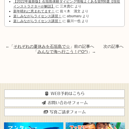
【2022年最新版】石垣島体験ダイビング情報よくある質問6選【現役
インストラクターが解説】
に
三木貴仁
より
新年晴れに恵まれてます！
に
佐々木 清文
より
楽しみながらライセンス講習！
に
atsumaru
より
楽しみながらライセンス講習！
に
藤川一也
より
←「
それぞれの夏休みを石垣島で☆
」前の記事へ 次の記事へ
「
みんなで海へ行こう！(^O^)
」→
WEB予約はこちら
お問い合わせフォーム
写真ご請求フォーム