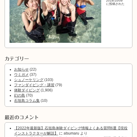
2018/10/09
に投稿された
カテゴリー
お知らせ
(22)
ウミガメ
(37)
シュノーケリング
(103)
ファンダイビング・講習
(79)
体験ダイビング
(1,906)
幻の島
(70)
石垣島コラム集
(10)
最近のコメント
【2022年最新版】石垣島体験ダイビング情報よくある質問6選【現役
インストラクターが解説】
に
atsumaru
より