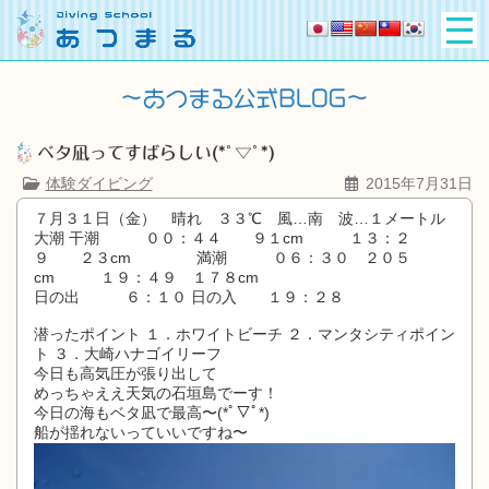
ベタ凪ってすばらしい(*ﾟ▽ﾟ*)
体験ダイビング
2015年7月31日
７月３１日（金） 晴れ ３３℃ 風…南 波…１メートル
大潮 干潮 ００：４４ ９１cm １３：２
９ ２３cm 満潮 ０６：３０ ２０５
cm １９：４９ １７８cm
日の出 ６：１０ 日の入 １９：２８
潜ったポイント １．ホワイトビーチ ２．マンタシティポイン
ト ３．大崎ハナゴイリーフ
今日も高気圧が張り出して
めっちゃええ天気の石垣島でーす！
今日の海もベタ凪で最高〜(*ﾟ▽ﾟ*)
船が揺れないっていいですね〜