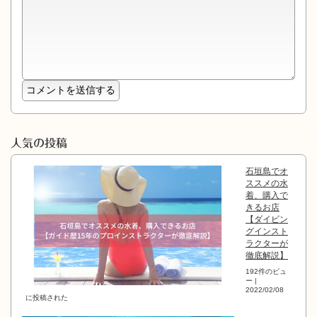
人気の投稿
石垣島でオ
ススメの水
着、購入で
きるお店
【ダイビン
グインスト
ラクターが
徹底解説】
192件のビュ
ー
|
2022/02/08
に投稿された