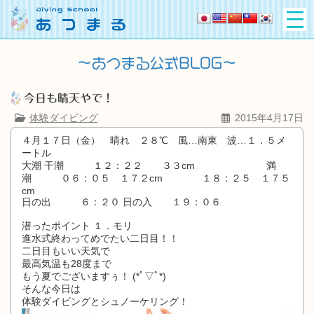
今日も晴天やで！
体験ダイビング
2015年4月17日
４月１７日（金） 晴れ ２８℃ 風…南東 波…１．５メ
ートル
大潮 干潮 １２：２２ ３３cm 満
潮 ０６：０５ １７２cm １８：２５ １７５
cm
日の出 ６：２０ 日の入 １９：０６
潜ったポイント １．モリ
進水式終わってめでたい二日目！！
二日目もいい天気で
最高気温も28度まで
もう夏でございますぅ！ (*ﾟ▽ﾟ*)
そんな今日は
体験ダイビングとシュノーケリング！