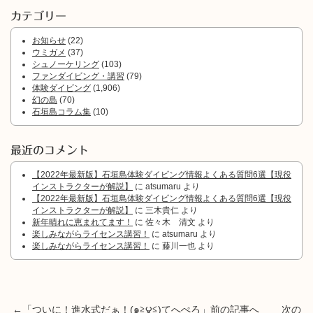
カテゴリー
お知らせ
(22)
ウミガメ
(37)
シュノーケリング
(103)
ファンダイビング・講習
(79)
体験ダイビング
(1,906)
幻の島
(70)
石垣島コラム集
(10)
最近のコメント
【2022年最新版】石垣島体験ダイビング情報よくある質問6選【現役
インストラクターが解説】
に
atsumaru
より
【2022年最新版】石垣島体験ダイビング情報よくある質問6選【現役
インストラクターが解説】
に
三木貴仁
より
新年晴れに恵まれてます！
に
佐々木 清文
より
楽しみながらライセンス講習！
に
atsumaru
より
楽しみながらライセンス講習！
に
藤川一也
より
←「
ついに！進水式だぁ！(๑≧౪≦)てへぺろ
」前の記事へ 次の