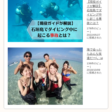
【現役ガイ
ドが解説】
石垣島でダ
イビング中
に起こる事
故とは？
178件のビュ
ー
|
2022/05/27
に投稿された
海で会った
らみんな友
達だー(｡･ ω
139件のビュ
ー
|
2018/10/09
に投稿された