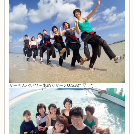
か～もんべいび～あめりか～♪ U.S.A(*´▽｀*)