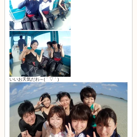
いいお天気だわ～( ´ ▽ ` )