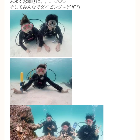
末永くお幸せに。。。♡♡♡
そしてみんなでダイビング～(*ﾟ∀ﾟ*)