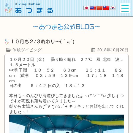
１０月も２/３終わり～(´ω`)
体験ダイビング
2018年10月20日
１０月２０日（金） 曇り時々晴れ ２７℃ 風..北東 波…
１.５メートル
中潮 干潮 １０：５２ ６０cm ２３：１１ ８２
cm 満潮 ０３：５９ １３９cm １７：１８ １４８
cm
日の出 ６：４２ 日の入 １８：１３
本日も～のんびり海遊びしてきましたよ～(*´▽｀*)♪ 少しずつ
ですが海況も落ち着いてきました～
朝から太陽さんも(*ﾟ∀`*)ﾉ☆｡ﾟ+.キラキラとお顔を出して くれ
ました～！！