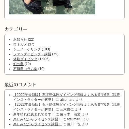
カテゴリー
お知らせ
(22)
ウミガメ
(37)
シュノーケリング
(103)
ファンダイビング・講習
(79)
体験ダイビング
(1,906)
幻の島
(70)
石垣島コラム集
(10)
最近のコメント
【2022年最新版】石垣島体験ダイビング情報よくある質問6選【現役
インストラクターが解説】
に
atsumaru
より
【2022年最新版】石垣島体験ダイビング情報よくある質問6選【現役
インストラクターが解説】
に
三木貴仁
より
新年晴れに恵まれてます！
に
佐々木 清文
より
楽しみながらライセンス講習！
に
atsumaru
より
楽しみながらライセンス講習！
に
藤川一也
より