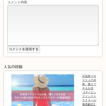
コメント内容
人気の投稿
石垣島でオ
ススメの水
着、購入で
きるお店
【ダイビン
グインスト
ラクターが
徹底解説】