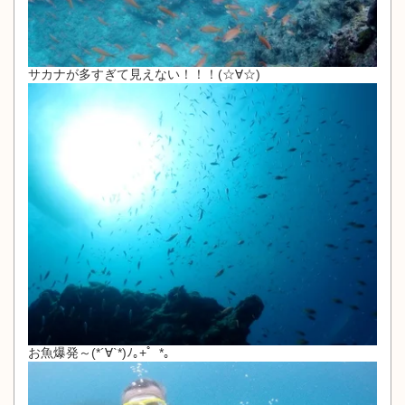
サカナが多すぎて見えない！！！(☆∀☆)
お魚爆発～(*´∀`*)ﾉ｡+゜*｡