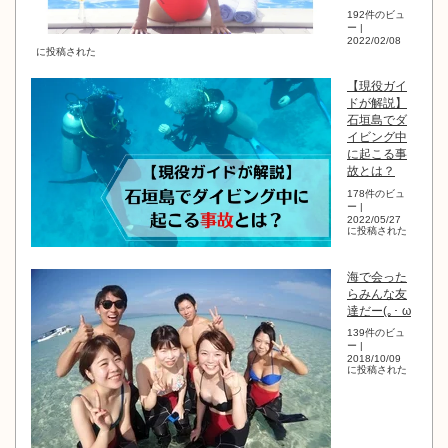
192件のビュ
ー
|
2022/02/08
に投稿された
【現役ガイ
ドが解説】
石垣島でダ
イビング中
に起こる事
故とは？
178件のビュ
ー
|
2022/05/27
に投稿された
海で会った
らみんな友
達だー(｡･ ω
139件のビュ
ー
|
2018/10/09
に投稿された