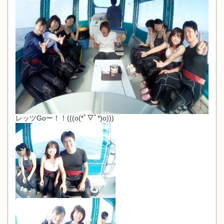
レッツGoー！！(((o(*ﾟ▽ﾟ*)o)))