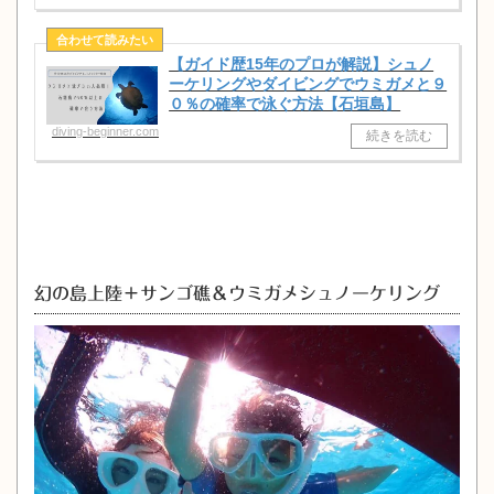
【ガイド歴15年のプロが解説】シュノ
ーケリングやダイビングでウミガメと９
０％の確率で泳ぐ方法【石垣島】
diving-beginner.com
幻の島上陸＋サンゴ礁＆ウミガメシュノーケリング