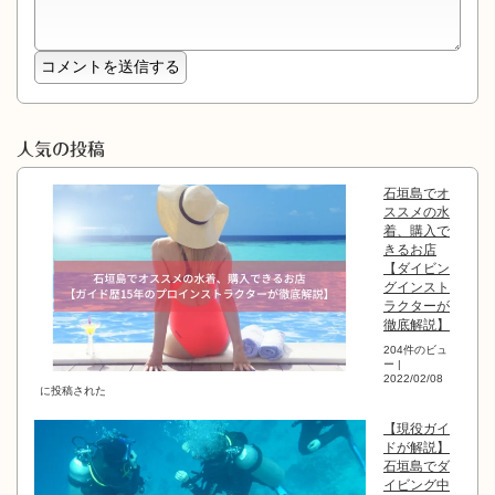
人気の投稿
石垣島でオ
ススメの水
着、購入で
きるお店
【ダイビン
グインスト
ラクターが
徹底解説】
204件のビュ
ー
|
2022/02/08
に投稿された
【現役ガイ
ドが解説】
石垣島でダ
イビング中