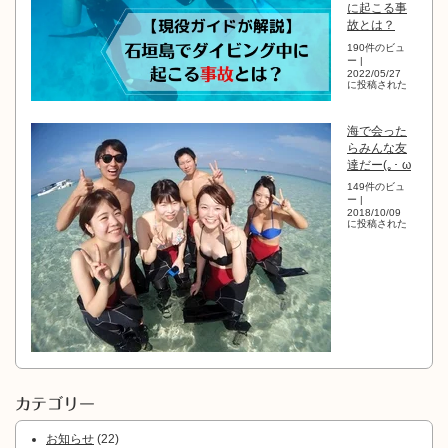
に起こる事
故とは？
190件のビュ
ー
|
2022/05/27
に投稿された
海で会った
らみんな友
達だー(｡･ ω
149件のビュ
ー
|
2018/10/09
に投稿された
カテゴリー
お知らせ
(22)