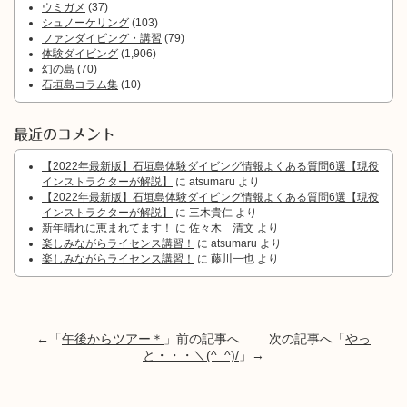
ウミガメ
(37)
シュノーケリング
(103)
ファンダイビング・講習
(79)
体験ダイビング
(1,906)
幻の島
(70)
石垣島コラム集
(10)
最近のコメント
【2022年最新版】石垣島体験ダイビング情報よくある質問6選【現役
インストラクターが解説】
に
atsumaru
より
【2022年最新版】石垣島体験ダイビング情報よくある質問6選【現役
インストラクターが解説】
に
三木貴仁
より
新年晴れに恵まれてます！
に
佐々木 清文
より
楽しみながらライセンス講習！
に
atsumaru
より
楽しみながらライセンス講習！
に
藤川一也
より
←「
午後からツアー＊
」前の記事へ 次の記事へ「
やっ
と・・・＼(^_^)/
」→