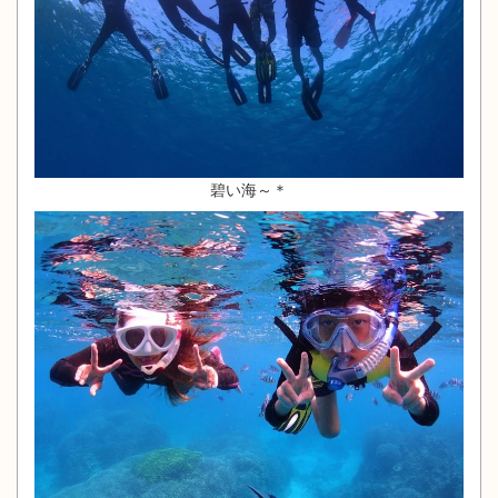
碧い海～＊