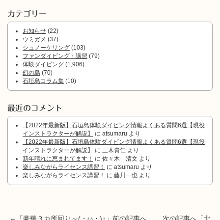
カテゴリー
お知らせ
(22)
ウミガメ
(37)
シュノーケリング
(103)
ファンダイビング・講習
(79)
体験ダイビング
(1,906)
幻の島
(70)
石垣島コラム集
(10)
最近のコメント
【2022年最新版】石垣島体験ダイビング情報よくある質問6選【現役
インストラクターが解説】
に
atsumaru
より
【2022年最新版】石垣島体験ダイビング情報よくある質問6選【現役
インストラクターが解説】
に
三木貴仁
より
新年晴れに恵まれてます！
に
佐々木 清文
より
楽しみながらライセンス講習！
に
atsumaru
より
楽しみながらライセンス講習！
に
藤川一也
より
←「
豪華３カ所回り～(・ω・)♪
」前の記事へ 次の記事へ「
北