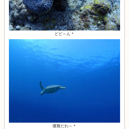
どど～ん＊
優雅だわ～＊