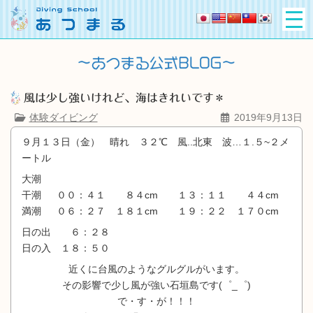
風は少し強いけれど、海はきれいです＊
体験ダイビング
2019年9月13日
９月１３日（金） 晴れ ３２℃ 風..北東 波…１.５~２メ
ートル
大潮
干潮 ００：４１ ８４cm １３：１１ ４４cm
満潮 ０６：２７ １８１cm １９：２２ １７０cm
日の出 ６：２８
日の入 １８：５０
近くに台風のようなグルグルがいます。
その影響で少し風が強い石垣島です(゜_゜)
で・す・が！！！