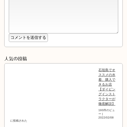
人気の投稿
石垣島でオ
ススメの水
着、購入で
きるお店
【ダイビン
グインスト
ラクターが
徹底解説】
193件のビュ
ー
|
2022/02/08
に投稿された