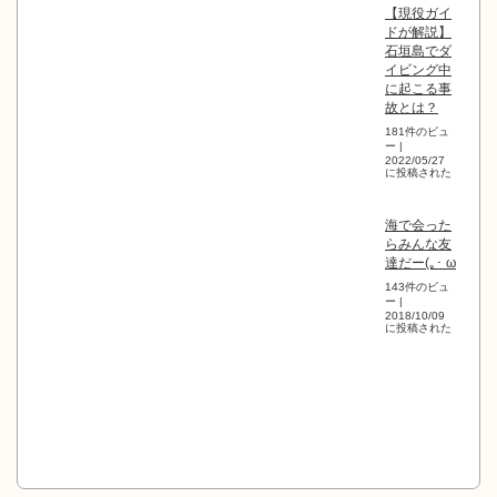
【現役ガイ
ドが解説】
石垣島でダ
イビング中
に起こる事
故とは？
181件のビュ
ー
|
2022/05/27
に投稿された
海で会った
らみんな友
達だー(｡･ ω
143件のビュ
ー
|
2018/10/09
に投稿された