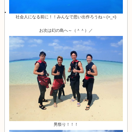
社会人になる前に！！みんなで思い出作ろうね～(>_<)
お次は幻の島へ～（＾＾）／
男祭り！！！