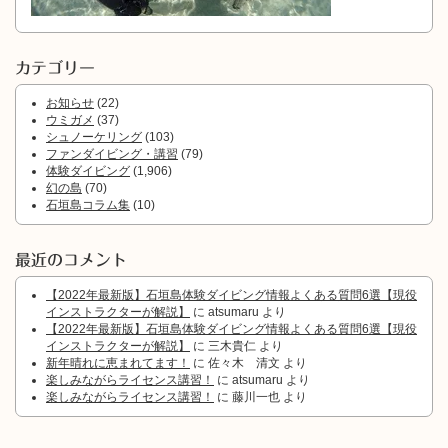
カテゴリー
お知らせ
(22)
ウミガメ
(37)
シュノーケリング
(103)
ファンダイビング・講習
(79)
体験ダイビング
(1,906)
幻の島
(70)
石垣島コラム集
(10)
最近のコメント
【2022年最新版】石垣島体験ダイビング情報よくある質問6選【現役
インストラクターが解説】
に
atsumaru
より
【2022年最新版】石垣島体験ダイビング情報よくある質問6選【現役
インストラクターが解説】
に
三木貴仁
より
新年晴れに恵まれてます！
に
佐々木 清文
より
楽しみながらライセンス講習！
に
atsumaru
より
楽しみながらライセンス講習！
に
藤川一也
より