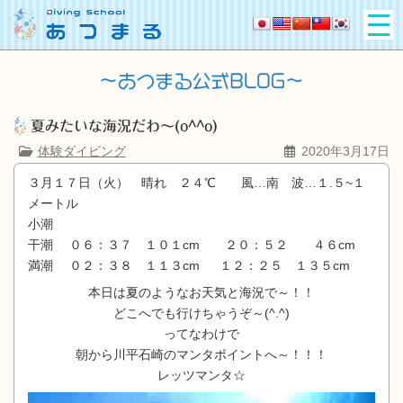
夏みたいな海況だわ～(o^^o)
体験ダイビング
2020年3月17日
３月１７日（火） 晴れ ２４℃ 風…南 波…１.５~１
メートル
小潮
干潮 ０６：３７ １０１cm ２０：５２ ４６cm
満潮 ０２：３８ １１３cm １２：２５ １３５cm
本日は夏のようなお天気と海況で～！！
どこへでも行けちゃうぞ～(^.^)
ってなわけで
朝から川平石崎のマンタポイントへ～！！！
レッツマンタ☆