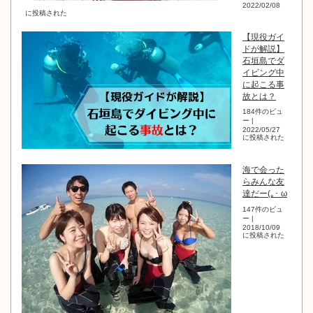
2022/02/08
に投稿された
【現役ガイ
ドが解説】
石垣島でダ
イビング中
に起こる事
故とは？
184件のビュ
ー
|
2022/05/27
に投稿された
海で会った
らみんな友
達だー(｡･ ω
147件のビュ
ー
|
2018/10/09
に投稿された