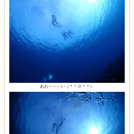
あお～～～い（＊＾Ｏ＾＊）