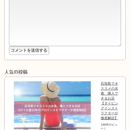
人気の投稿
石垣島でオ
ススメの水
着、購入で
きるお店
【ダイビン
グインスト
ラクターが
徹底解説】
198件のビュ
ー
|