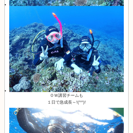
ＯＷ講習チームも
１日で急成長～!(^^)!