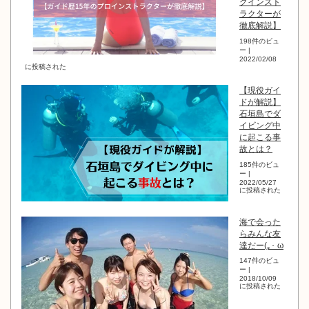
グインスト
ラクターが
徹底解説】
198件のビュ
ー
|
2022/02/08
に投稿された
【現役ガイ
ドが解説】
石垣島でダ
イビング中
に起こる事
故とは？
185件のビュ
ー
|
2022/05/27
に投稿された
海で会った
らみんな友
達だー(｡･ ω
147件のビュ
ー
|
2018/10/09
に投稿された