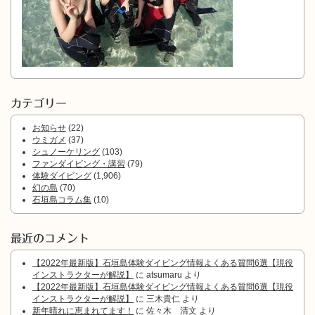
カテゴリー
お知らせ
(22)
ウミガメ
(37)
シュノーケリング
(103)
ファンダイビング・講習
(79)
体験ダイビング
(1,906)
幻の島
(70)
石垣島コラム集
(10)
最近のコメント
【2022年最新版】石垣島体験ダイビング情報よくある質問6選【現役
インストラクターが解説】
に
atsumaru
より
【2022年最新版】石垣島体験ダイビング情報よくある質問6選【現役
インストラクターが解説】
に
三木貴仁
より
新年晴れに恵まれてます！
に
佐々木 清文
より