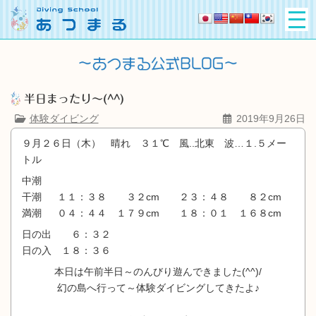
半日まったり～(^^)
体験ダイビング
2019年9月26日
９月２６日（木） 晴れ ３１℃ 風..北東 波…１.５メー
トル
中潮
干潮 １１：３８ ３２cm ２３：４８ ８２cm
満潮 ０４：４４ １７９cm １８：０１ １６８cm
日の出 ６：３２
日の入 １８：３６
本日は午前半日～のんびり遊んできました(^^)/
幻の島へ行って～体験ダイビングしてきたよ♪