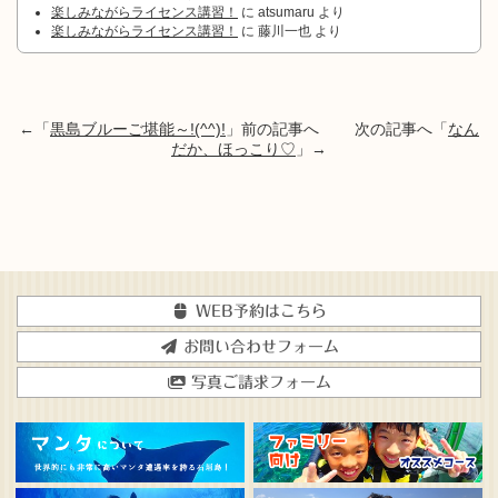
楽しみながらライセンス講習！
に
atsumaru
より
楽しみながらライセンス講習！
に
藤川一也
より
←「
黒島ブルーご堪能～!(^^)!
」前の記事へ 次の記事へ「
なん
だか、ほっこり♡
」→
WEB予約はこちら
お問い合わせフォーム
写真ご請求フォーム