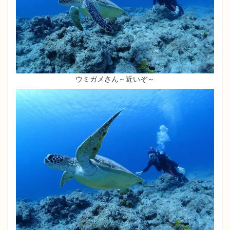
ウミガメさん～近いぞ～