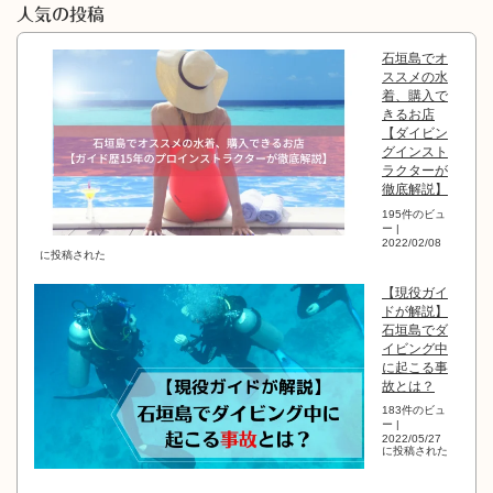
人気の投稿
石垣島でオ
ススメの水
着、購入で
きるお店
【ダイビン
グインスト
ラクターが
徹底解説】
195件のビュ
ー
|
2022/02/08
に投稿された
【現役ガイ
ドが解説】
石垣島でダ
イビング中
に起こる事
故とは？
183件のビュ
ー
|
2022/05/27
に投稿された