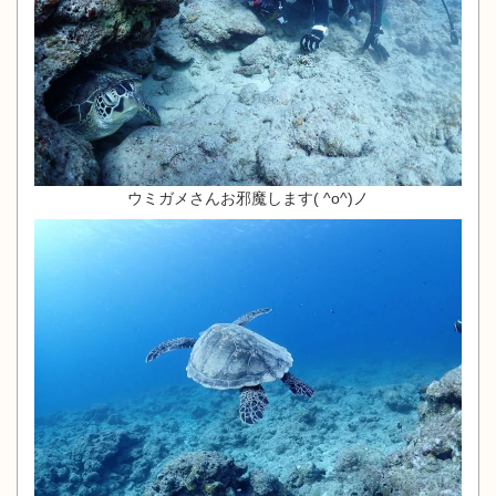
ウミガメさんお邪魔します( ^o^)ノ