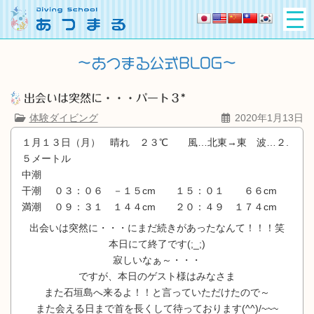
出会いは突然に・・・パート３*
体験ダイビング
2020年1月13日
１月１３日（月） 晴れ ２３℃ 風…北東→東 波…２.
５メートル
中潮
干潮 ０３：０６ －１５cm １５：０１ ６６cm
満潮 ０９：３１ １４４cm ２０：４９ １７４cm
出会いは突然に・・・にまだ続きがあったなんて！！！笑
本日にて終了です(;_;)
寂しいなぁ～・・・
ですが、本日のゲスト様はみなさま
また石垣島へ来るよ！！と言っていただけたので～
また会える日まで首を長くして待っております(^^)/~~~