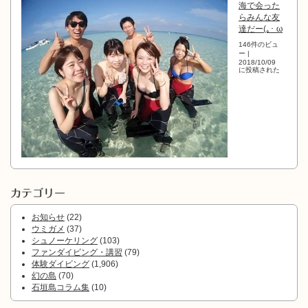
海で会った
らみんな友
達だー(｡･ ω
146件のビュ
ー
|
2018/10/09
に投稿された
カテゴリー
お知らせ
(22)
ウミガメ
(37)
シュノーケリング
(103)
ファンダイビング・講習
(79)
体験ダイビング
(1,906)
幻の島
(70)
石垣島コラム集
(10)