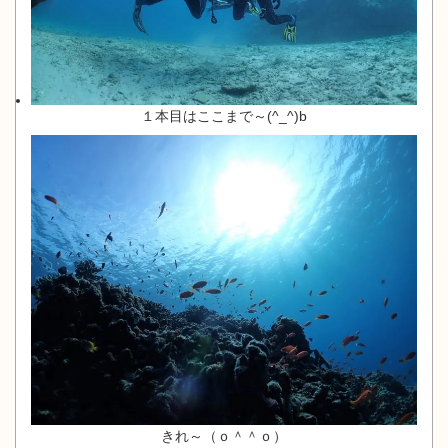
１本目はここまで～(^_^)b
きれ～（ｏ＾＾ｏ）