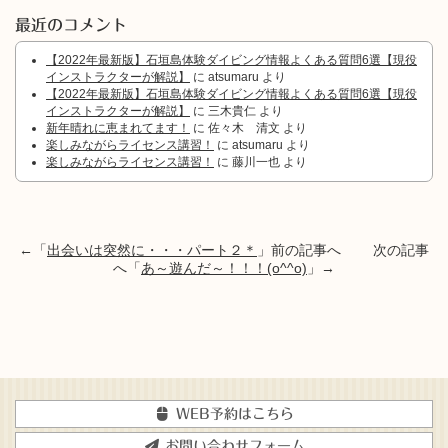
最近のコメント
【2022年最新版】石垣島体験ダイビング情報よくある質問6選【現役
インストラクターが解説】
に
atsumaru
より
【2022年最新版】石垣島体験ダイビング情報よくある質問6選【現役
インストラクターが解説】
に
三木貴仁
より
新年晴れに恵まれてます！
に
佐々木 清文
より
楽しみながらライセンス講習！
に
atsumaru
より
楽しみながらライセンス講習！
に
藤川一也
より
←「
出会いは突然に・・・パート２＊
」前の記事へ 次の記事
へ「
あ～遊んだ～！！！(o^^o)
」→
WEB予約はこちら
お問い合わせフォーム