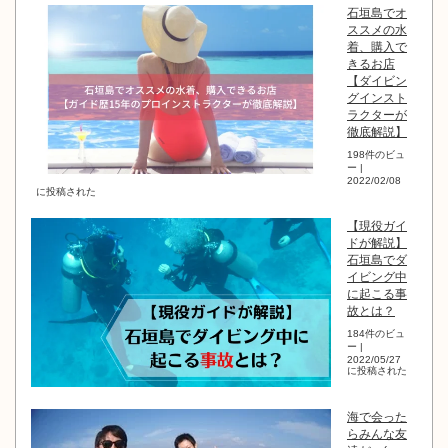
石垣島でオ
ススメの水
着、購入で
きるお店
【ダイビン
グインスト
ラクターが
徹底解説】
198件のビュ
ー
|
2022/02/08
に投稿された
【現役ガイ
ドが解説】
石垣島でダ
イビング中
に起こる事
故とは？
184件のビュ
ー
|
2022/05/27
に投稿された
海で会った
らみんな友