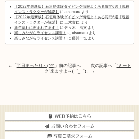
【2022年最新版】石垣島体験ダイビング情報よくある質問6選【現役
インストラクターが解説】
に
atsumaru
より
【2022年最新版】石垣島体験ダイビング情報よくある質問6選【現役
インストラクターが解説】
に
三木貴仁
より
新年晴れに恵まれてます！
に
佐々木 清文
より
楽しみながらライセンス講習！
に
atsumaru
より
楽しみながらライセンス講習！
に
藤川一也
より
←「
半日まったり～(^^)
」前の記事へ 次の記事へ「
”ミート
ク”来ますよ～(゜_゜)
」→
WEB予約はこちら
お問い合わせフォーム
写真ご請求フォーム