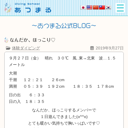
なんだか、ほっこり♡
体験ダイビング
2019年9月27日
９月２７日（金） 晴れ ３０℃ 風..東→北東 波…１.５
メートル
大潮
干潮 １２：２１ ２６cm
満潮 ０５：３９ １９２cm １８：３５ １７８cm
日の出 ６：３３
日の入 １８：３５
なんだか、ほっこりするメンバーで
１日遊んできました(o^^o)
とても暖かい気持ちで胸いっぱいです♡