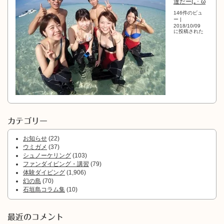
達だー(｡･ ω
146件のビュ
ー
|
2018/10/09
に投稿された
カテゴリー
お知らせ
(22)
ウミガメ
(37)
シュノーケリング
(103)
ファンダイビング・講習
(79)
体験ダイビング
(1,906)
幻の島
(70)
石垣島コラム集
(10)
最近のコメント