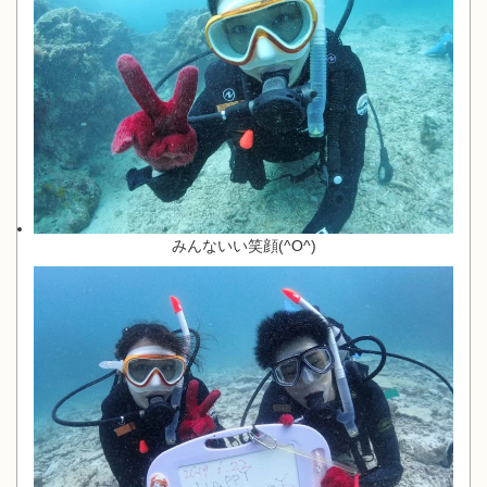
みんないい笑顔(^O^)