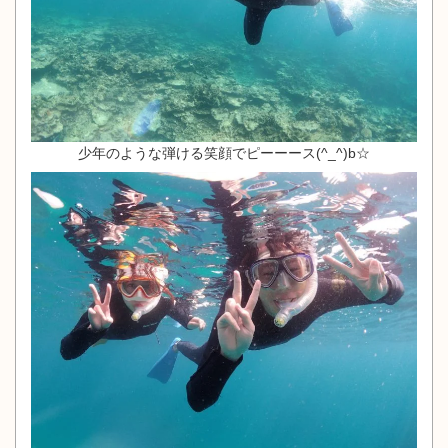
少年のような弾ける笑顔でピーーース(^_^)b☆