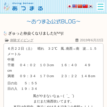
ぎゅっと仲良くなりました!(^^)!
体験ダイビング
2019年6月22日
６月２２日（土） 晴れ ３２℃ 風..南西→南 波…１.５
メートル
中潮
干潮 ０４：０２ １０３cm １６：４０ ４９
cm
満潮 ０９：３４ １７０cm ２３：２２ １４８cm
日の出 ５：５５
日の入 １９：３４
風がやまないなぁ～(゜_゜)
まだまだ南西吹いてます。
本日は午前中、海でふやけるまで泳ごう作戦へ！！！