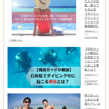
ススメの水
着、購入で
きるお店
【ダイビン
グインスト
ラクターが
徹底解説】
195件のビュ
ー
|
2022/02/08
に投稿された
【現役ガイ
ドが解説】
石垣島でダ
イビング中
に起こる事
故とは？
182件のビュ
ー
|
2022/05/27
に投稿された
海で会った
らみんな友
達だー(｡･ ω
143件のビュ