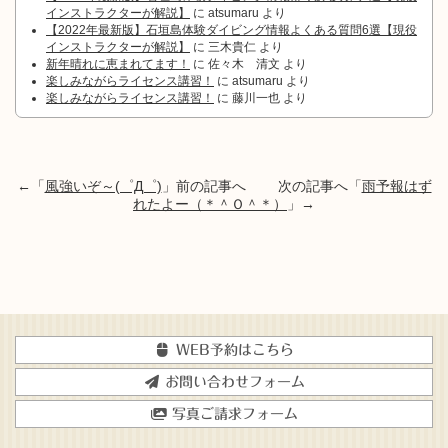
インストラクターが解説】
に
atsumaru
より
【2022年最新版】石垣島体験ダイビング情報よくある質問6選【現役
インストラクターが解説】
に
三木貴仁
より
新年晴れに恵まれてます！
に
佐々木 清文
より
楽しみながらライセンス講習！
に
atsumaru
より
楽しみながらライセンス講習！
に
藤川一也
より
←「
風強いぞ～(゜Д゜)
」前の記事へ 次の記事へ「
雨予報はず
れたよー（＊＾Ｏ＾＊）
」→
WEB予約はこちら
お問い合わせフォーム
写真ご請求フォーム