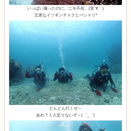
いっぱい撮ったのに、ニモ不在。(笑´∀｀)
立派なイソギンチャクとパシャリ*
どんどん行くぜ～
あれ？１人足りないぞ～(゜_゜)