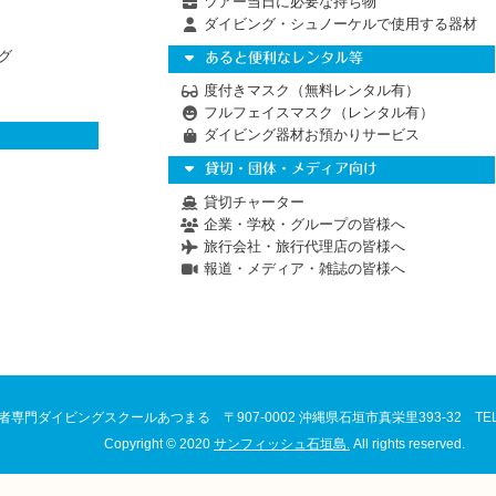
ツアー当日に必要な持ち物
ダイビング・シュノーケルで使用する器材
グ
あると便利なレンタル等
度付きマスク（無料レンタル有）
フルフェイスマスク（レンタル有）
ダイビング器材お預かりサービス
貸切・団体・メディア向け
貸切チャーター
企業・学校・グループの皆様へ
旅行会社・旅行代理店の皆様へ
報道・メディア・雑誌の皆様へ
者専門ダイビングスクールあつまる
〒907-0002 沖縄県石垣市真栄里393-32
TE
Copyright © 2020
サンフィッシュ石垣島.
All rights reserved.