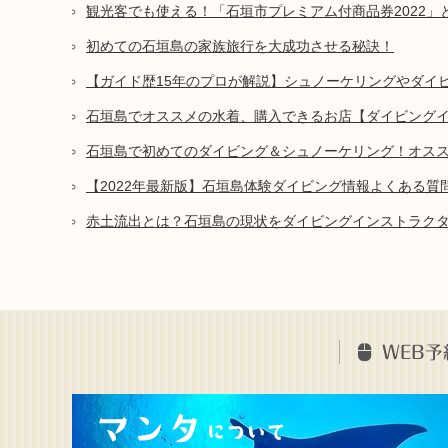
観光客でも使える！「石垣市プレミアム付商品券2022」
初めての石垣島の家族旅行を大成功させる秘訣！
【ガイド歴15年のプロが解説】シュノーケリングやダイ
石垣島でオススメの水着、購入できるお店【ダイビング
石垣島で初めてのダイビング＆シュノーケリング！オスス
【2022年最新版】石垣島体験ダイビング情報よくある質
赤土流出とは？石垣島の現状をダイビングインストラク
WEB予